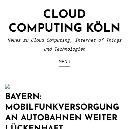
S
CLOUD
k
i
COMPUTING KÖLN
p
t
Neues zu Cloud Computing, Internet of Things
o
und Technologien
c
MENU
o
n
t
e
BAYERN:
n
MOBILFUNKVERSORGUNG
t
AN AUTOBAHNEN WEITER
LÜCKENHAFT