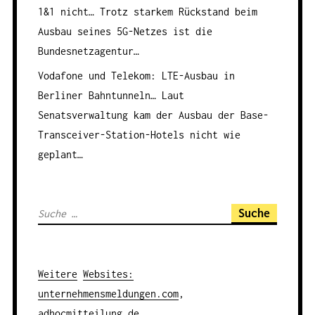
1&1 nicht…
Trotz starkem Rückstand beim
Ausbau seines 5G-Netzes ist die
Bundesnetzagentur…
Vodafone und Telekom: LTE-Ausbau in
Berliner Bahntunneln…
Laut
Senatsverwaltung kam der Ausbau der Base-
Transceiver-Station-Hotels nicht wie
geplant…
S
u
c
h
Weitere
Websites
:
e
unternehmensmeldungen.com
,
n
adhocmitteilung.de
,