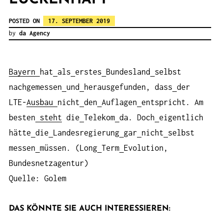
POSTED ON
17. SEPTEMBER 2019
by
da Agency
Bayern
hat
als
erstes
Bundesland
selbst
nachgemessen
und
herausgefunden, dass
der
LTE-
Ausbau
nicht
den
Auflagen
entspricht. Am
besten
steht
die
Telekom
da. Doch
eigentlich
hätte
die
Landesregierung
gar
nicht
selbst
messen
müssen. (Long
Term
Evolution,
Bundesnetzagentur)
Quelle: Golem
DAS KÖNNTE SIE AUCH INTERESSIEREN: