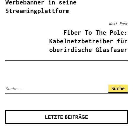
Werbebanner in seine
I
Streamingplattform
T
R
Next Post
A
Fiber To The Pole:
G
Kabelnetzbetreiber für
S
oberirdische Glasfaser
N
A
V
I
S
G
u
A
c
T
h
I
LETZTE BEITRÄGE
e
O
n
N