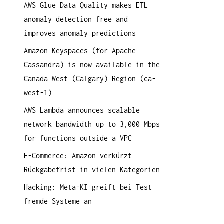
AWS Glue Data Quality makes ETL
a
anomaly detection free and
c
improves anomaly predictions
h
:
Amazon Keyspaces (for Apache
Cassandra) is now available in the
Canada West (Calgary) Region (ca-
west-1)
AWS Lambda announces scalable
network bandwidth up to 3,000 Mbps
for functions outside a VPC
E-Commerce: Amazon verkürzt
Rückgabefrist in vielen Kategorien
Hacking: Meta-KI greift bei Test
fremde Systeme an