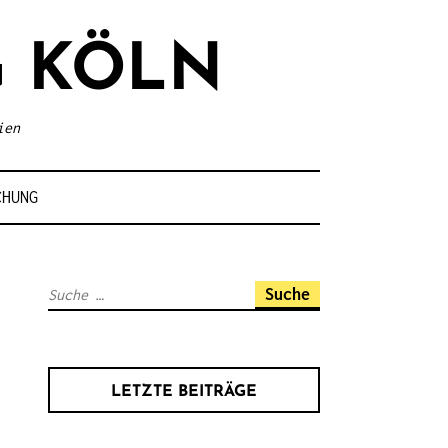
 KÖLN
ien
CHUNG
S
u
c
h
LETZTE BEITRÄGE
e
n