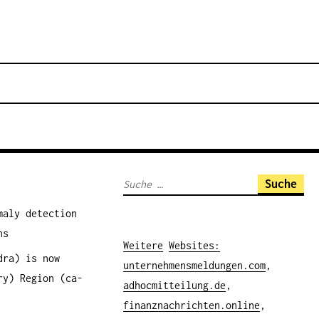
S
u
maly detection
c
ns
h
Weitere
Websites
:
dra) is now
e
unternehmensmeldungen.com
,
ry) Region (ca-
n
adhocmitteilung.de
,
a
finanznachrichten.online
,