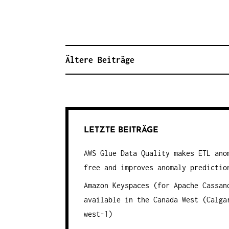
Ältere Beiträge
B
E
I
T
LETZTE BEITRÄGE
R
AWS Glue Data Quality makes ETL ano
A
free and improves anomaly predictio
G
Amazon Keyspaces (for Apache Cassan
S
available in the Canada West (Calga
N
west-1)