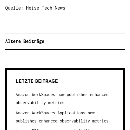
Quelle: Heise Tech News
Ältere Beiträge
B
E
I
T
R
LETZTE BEITRÄGE
A
G
Amazon WorkSpaces now publishes enhanced
S
observability metrics
N
Amazon WorkSpaces Applications now
A
publishes enhanced observability metrics
V