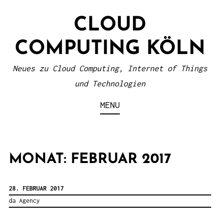
S
CLOUD
k
i
COMPUTING KÖLN
p
t
Neues zu Cloud Computing, Internet of Things
o
und Technologien
c
MENU
o
n
t
MONAT: FEBRUAR 2017
e
n
28. FEBRUAR 2017
t
da Agency