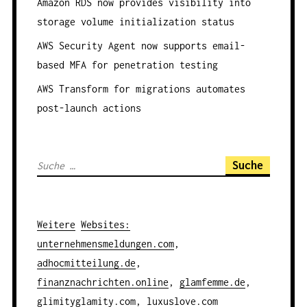
Amazon RDS now provides visibility into
I
storage volume initialization status
G
AWS Security Agent now supports email-
A
based MFA for penetration testing
T
AWS Transform for migrations automates
I
post-launch actions
O
N
S
u
c
h
Weitere
Websites
:
e
unternehmensmeldungen.com
,
n
adhocmitteilung.de
,
a
finanznachrichten.online
,
glamfemme.de
,
c
glimityglamity.com
,
luxuslove.com