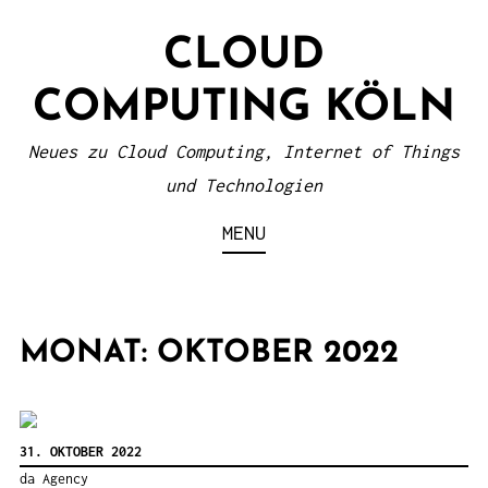
S
CLOUD
k
i
COMPUTING KÖLN
p
t
Neues zu Cloud Computing, Internet of Things
o
und Technologien
c
MENU
o
n
t
MONAT: OKTOBER 2022
e
n
t
31. OKTOBER 2022
da Agency