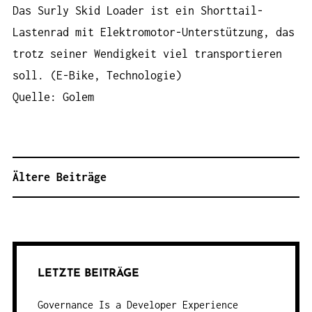
Das Surly Skid Loader ist ein Shorttail-
Lastenrad mit Elektromotor-Unterstützung, das
trotz seiner Wendigkeit viel transportieren
soll. (E-Bike, Technologie)
Quelle: Golem
Ältere Beiträge
B
E
I
T
R
LETZTE BEITRÄGE
A
G
Governance Is a Developer Experience