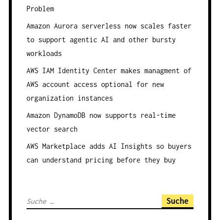
S
Problem
N
Amazon Aurora serverless now scales faster
A
to support agentic AI and other bursty
V
workloads
I
AWS IAM Identity Center makes managment of
G
AWS account access optional for new
A
organization instances
T
Amazon DynamoDB now supports real-time
I
vector search
O
AWS Marketplace adds AI Insights so buyers
N
can understand pricing before they buy
S
u