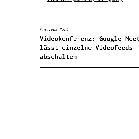
Previous Post
B
Videokonferenz: Google Mee
E
lässt einzelne Videofeeds
I
abschalten
T
R
A
G
S
N
A