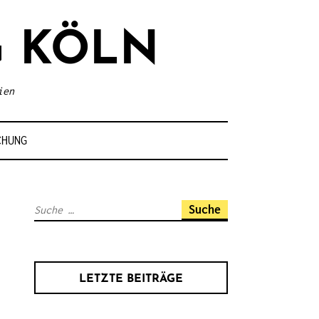
 KÖLN
ien
CHUNG
S
u
c
h
LETZTE BEITRÄGE
e
n