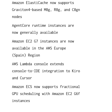
Amazon ElastiCache now supports
a
Graviton4-based M8g, R8g, and C8gn
c
nodes
h
:
AgentCore runtime instances are
now generally available
Amazon EC2 G7 instances are now
available in the AWS Europe
(Spain) Region
AWS Lambda console extends
console-to-IDE integration to Kiro
and Cursor
Amazon ECS now supports fractional
GPU scheduling with Amazon EC2 G6f
instances