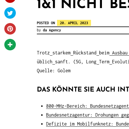
1&1 NICHT B
POSTED ON
20. APRIL 2023
by
da Agency
Trotz
starkem
Rückstand
beim
Ausbau
üblich
sanft. (5G, Long
Term
Evolut
Quelle: Golem
DAS KÖNNTE SIE AUCH INT
800-MHz-Bereich: Bundesnetzagent
Bundesnetzagentur: Drohungen geg
Defizite im Mobilfunknetz: Bunde