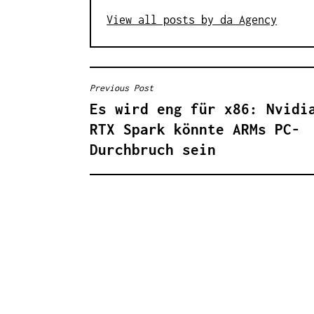
View all posts by da Agency
Previous Post
B
Es wird eng für x86: Nvidi
E
RTX Spark könnte ARMs PC-
I
Durchbruch sein
T
R
A
G
S
N