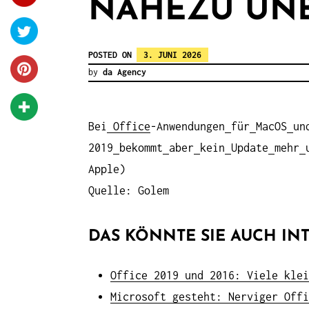
NAHEZU UN
POSTED ON
3. JUNI 2026
by
da Agency
Bei
Office
-Anwendungen
für
MacOS
un
2019
bekommt
aber
kein
Update
mehr
Apple)
Quelle: Golem
DAS KÖNNTE SIE AUCH INT
Office 2019 und 2016: Viele klei
Microsoft gesteht: Nerviger Offi