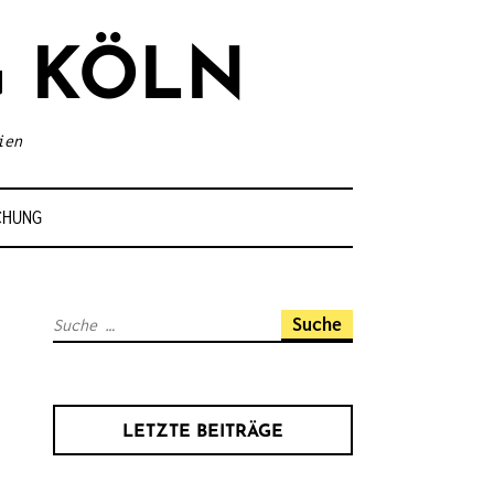
 KÖLN
ien
CHUNG
S
u
c
h
LETZTE BEITRÄGE
e
n