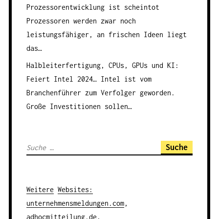
Prozessorentwicklung ist scheintot
Prozessoren werden zwar noch
leistungsfähiger, an frischen Ideen liegt
das…
Halbleiterfertigung, CPUs, GPUs und KI:
Feiert Intel 2024…
Intel ist vom
Branchenführer zum Verfolger geworden.
Große Investitionen sollen…
S
u
c
h
Weitere
Websites
:
e
unternehmensmeldungen.com
,
n
adhocmitteilung.de
,