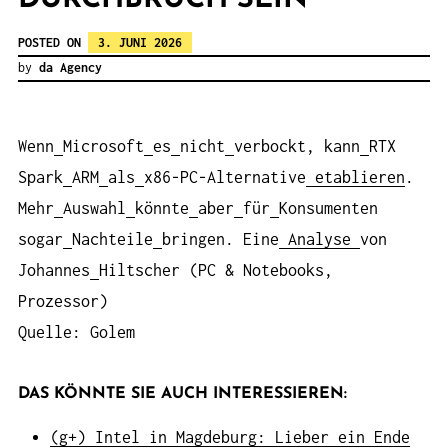
POSTED ON
3. JUNI 2026
by
da Agency
Wenn
Microsoft
es
nicht
verbockt, kann
RTX
Spark
ARM
als
x86-PC-Alternative
etablieren
.
Mehr
Auswahl
könnte
aber
für
Konsumenten
sogar
Nachteile
bringen. Eine
Analyse
von
Johannes
Hiltscher (PC & Notebooks,
Prozessor)
Quelle: Golem
DAS KÖNNTE SIE AUCH INTERESSIEREN:
(g+) Intel in Magdeburg: Lieber ein Ende