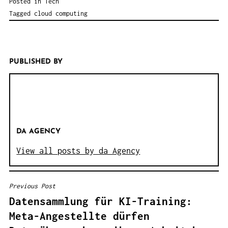
Posted in
Tech
Tagged
cloud computing
PUBLISHED BY
DA AGENCY
View all posts by da Agency
Previous Post
B
Datensammlung für KI-Training:
E
Meta-Angestellte dürfen
I