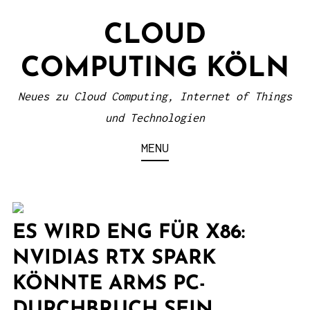
S
CLOUD
k
i
COMPUTING KÖLN
p
t
Neues zu Cloud Computing, Internet of Things
o
und Technologien
c
MENU
o
n
t
e
ES WIRD ENG FÜR X86:
n
NVIDIAS RTX SPARK
t
KÖNNTE ARMS PC-
DURCHBRUCH SEIN