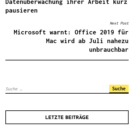
Datenüberwachung ihrer Arbeit kurz
T
pausieren
R
A
Next Post
G
Microsoft warnt: Office 2019 für
S
Mac wird ab Juli nahezu
N
unbrauchbar
A
V
I
G
S
A
u
T
c
I
h
O
LETZTE BEITRÄGE
e
N
n