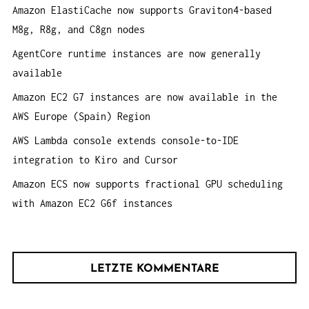
Amazon ElastiCache now supports Graviton4-based
a
M8g, R8g, and C8gn nodes
c
h
AgentCore runtime instances are now generally
:
available
Amazon EC2 G7 instances are now available in the
AWS Europe (Spain) Region
AWS Lambda console extends console-to-IDE
integration to Kiro and Cursor
Amazon ECS now supports fractional GPU scheduling
with Amazon EC2 G6f instances
LETZTE KOMMENTARE