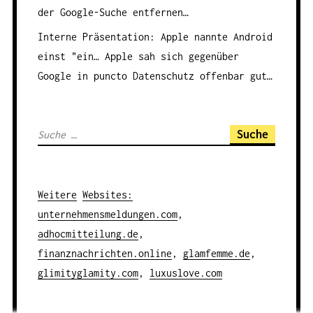
der Google-Suche entfernen…
Interne Präsentation: Apple nannte Android
einst "ein…
Apple sah sich gegenüber
Google in puncto Datenschutz offenbar gut…
S
u
c
h
Weitere
Websites
:
e
unternehmensmeldungen.com
,
n
adhocmitteilung.de
,
a
finanznachrichten.online
,
glamfemme.de
,
c
glimityglamity.com
,
luxuslove.com
h
: