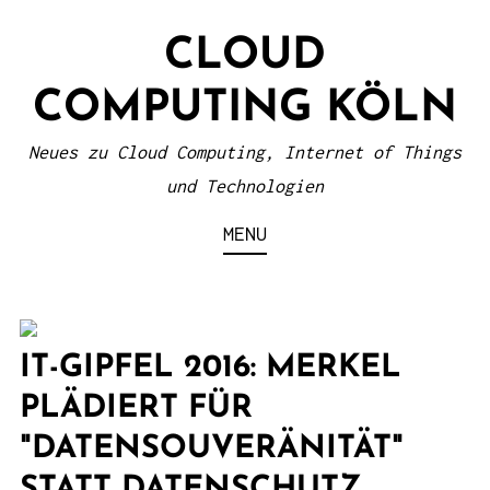
S
CLOUD
k
i
COMPUTING KÖLN
p
t
Neues zu Cloud Computing, Internet of Things
o
und Technologien
c
MENU
o
n
t
e
IT-GIPFEL 2016: MERKEL
n
PLÄDIERT FÜR
t
"DATENSOUVERÄNITÄT"
STATT DATENSCHUTZ