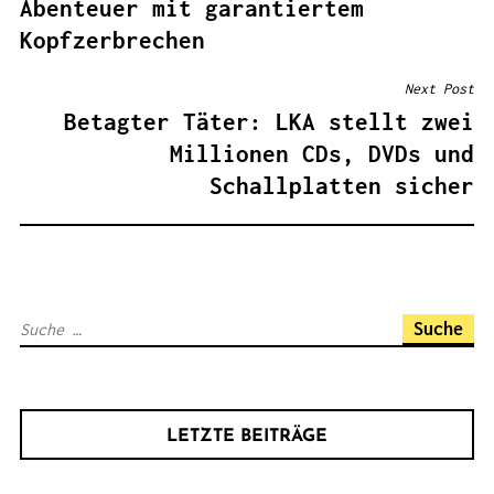
Abenteuer mit garantiertem
I
Kopfzerbrechen
T
R
Next Post
A
Betagter Täter: LKA stellt zwei
G
Millionen CDs, DVDs und
S
Schallplatten sicher
N
A
V
I
S
G
u
A
c
T
h
I
LETZTE BEITRÄGE
e
O
n
N