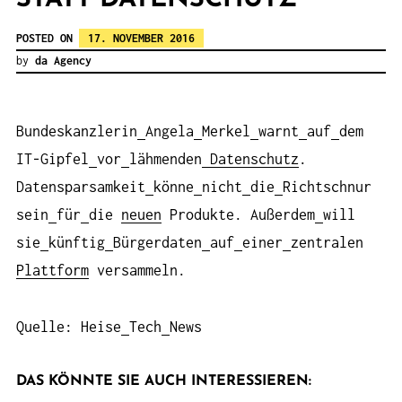
POSTED ON
17. NOVEMBER 2016
by
da Agency
Bundeskanzlerin
Angela
Merkel
warnt
auf
dem
IT-Gipfel
vor
lähmenden
Datenschutz
.
Datensparsamkeit
könne
nicht
die
Richtschnur
sein
für
die
neuen
Produkte. Außerdem
will
sie
künftig
Bürgerdaten
auf
einer
zentralen
Plattform
versammeln.
Quelle: Heise
Tech
News
DAS KÖNNTE SIE AUCH INTERESSIEREN: