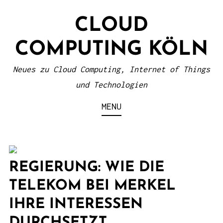
S
CLOUD
k
i
COMPUTING KÖLN
p
t
Neues zu Cloud Computing, Internet of Things
o
und Technologien
c
MENU
o
n
t
e
REGIERUNG: WIE DIE
n
TELEKOM BEI MERKEL
t
IHRE INTERESSEN
DURCHSETZT