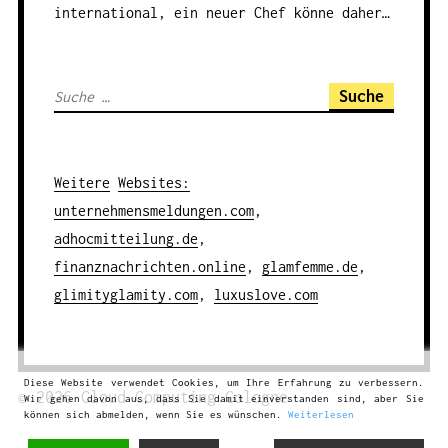
international, ein neuer Chef könne daher…
S
u
c
h
Weitere
Websites
:
e
unternehmensmeldungen.com
,
n
adhocmitteilung.de
,
a
finanznachrichten.online
,
glamfemme.de
,
c
glimityglamity.com
,
luxuslove.com
h
:
Diese Website verwendet Cookies, um Ihre Erfahrung zu verbessern.
© 2026
Cloud Computing
Cologne
Wir gehen davon aus, dass Sie damit einverstanden sind, aber Sie
können sich abmelden, wenn Sie es wünschen.
Weiterlesen