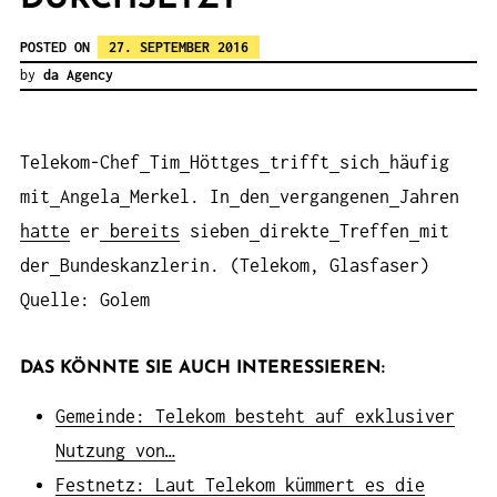
POSTED ON
27. SEPTEMBER 2016
by
da Agency
Telekom-Chef
Tim
Höttges
trifft
sich
häufig
mit
Angela
Merkel. In
den
vergangenen
Jahren
hatte
er
bereits
sieben
direkte
Treffen
mit
der
Bundeskanzlerin. (Telekom, Glasfaser)
Quelle: Golem
DAS KÖNNTE SIE AUCH INTERESSIEREN:
Gemeinde: Telekom besteht auf exklusiver
Nutzung von…
Festnetz: Laut Telekom kümmert es die