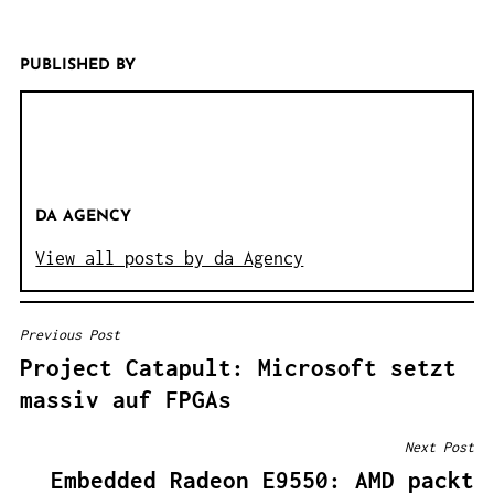
PUBLISHED BY
DA AGENCY
View all posts by da Agency
Previous Post
B
Project Catapult: Microsoft setzt
E
massiv auf FPGAs
I
T
Next Post
R
Embedded Radeon E9550: AMD packt