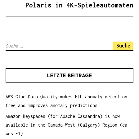
A
Polaris in 4K-Spieleautomaten
G
S
N
A
S
V
u
I
c
G
h
A
LETZTE BEITRÄGE
e
T
n
I
AWS Glue Data Quality makes ETL anomaly detection
a
O
free and improves anomaly predictions
c
N
h
Amazon Keyspaces (for Apache Cassandra) is now
:
available in the Canada West (Calgary) Region (ca-
west-1)