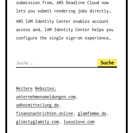
submission from…
AWS Deadline Cloud now
lets you submit rendering jobs directly…
AWS IAM Identity Center enables account
access and…
IAM Identity Center helps you
configure the single sign-on experience…
S
u
c
h
Weitere
Websites
:
e
unternehmensmeldungen.com
,
n
adhocmitteilung.de
,
a
finanznachrichten.online
,
glamfemme.de
,
c
glimityglamity.com
,
luxuslove.com
h