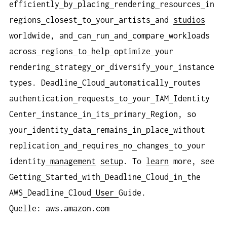
efficiently
by
placing
rendering
resources
in
regions
closest
to
your
artists
and
studios
worldwide, and
can
run
and
compare
workloads
across
regions
to
help
optimize
your
rendering
strategy
or
diversify
your
instance
types. Deadline
Cloud
automatically
routes
authentication
requests
to
your
IAM
Identity
Center
instance
in
its
primary
Region, so
your
identity
data
remains
in
place
without
replication
and
requires
no
changes
to
your
identity
management
setup
. To
learn
more, see
Getting
Started
with
Deadline
Cloud
in
the
AWS
Deadline
Cloud
User
Guide.
Quelle: aws.amazon.com