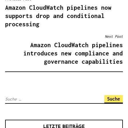
B
Amazon CloudWatch pipelines now
E
supports drop and conditional
I
processing
T
R
Next Post
A
Amazon CloudWatch pipelines
G
introduces new compliance and
S
governance capabilities
N
A
V
I
S
G
u
A
c
T
h
I
LETZTE BEITRÄGE