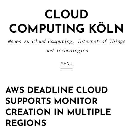
S
CLOUD
k
i
COMPUTING KÖLN
p
t
Neues zu Cloud Computing, Internet of Things
o
und Technologien
c
MENU
o
n
t
AWS DEADLINE CLOUD
e
SUPPORTS MONITOR
n
CREATION IN MULTIPLE
t
REGIONS