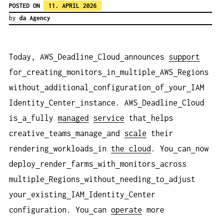
POSTED ON
11. APRIL 2026
by
da Agency
Today, AWS
Deadline
Cloud
announces
support
for
creating
monitors
in
multiple
AWS
Regions
without
additional
configuration
of
your
IAM
Identity
Center
instance. AWS
Deadline
Cloud
is
a
fully
managed
service
that
helps
creative
teams
manage
and
scale
their
rendering
workloads
in
the cloud
. You
can
now
deploy
render
farms
with
monitors
across
multiple
Regions
without
needing
to
adjust
your
existing
IAM
Identity
Center
configuration. You
can
operate
more