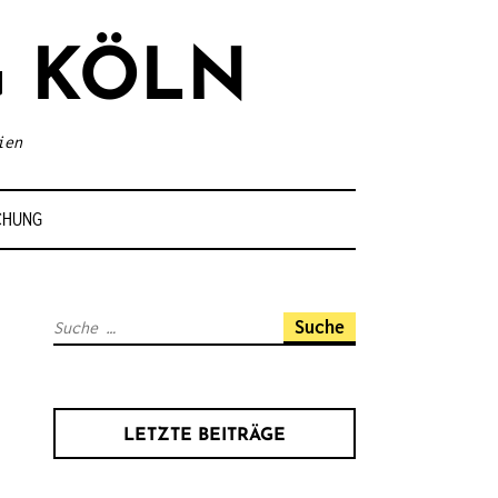
 KÖLN
ien
CHUNG
S
u
c
h
LETZTE BEITRÄGE
e
n