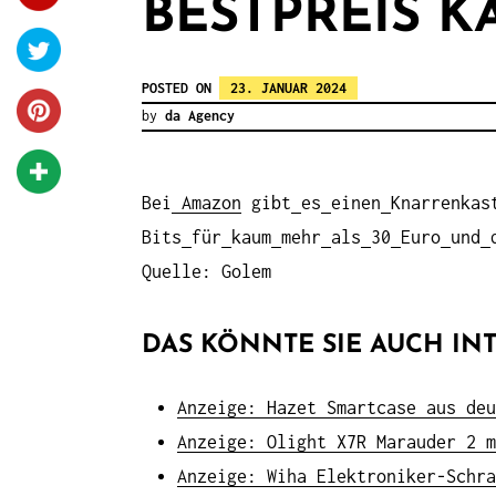
BESTPREIS 
POSTED ON
23. JANUAR 2024
by
da Agency
Bei
Amazon
gibt
es
einen
Knarrenkas
Bits
für
kaum
mehr
als
30
Euro
und
Quelle: Golem
DAS KÖNNTE SIE AUCH INT
Anzeige: Hazet Smartcase aus deu
Anzeige: Olight X7R Marauder 2 m
Anzeige: Wiha Elektroniker-Schra