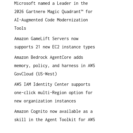
Microsoft named a Leader in the
a
2026 Gartner® Magic Quadrant™ for
c
AI-Augmented Code Modernization
h
Tools
:
Amazon GameLift Servers now
supports 21 new EC2 instance types
Amazon Bedrock AgentCore adds
memory, policy, and harness in AWS
GovCloud (US-West)
AWS IAM Identity Center supports
one-click multi-Region option for
new organization instances
Amazon Cognito now available as a
skill in the Agent Toolkit for AWS