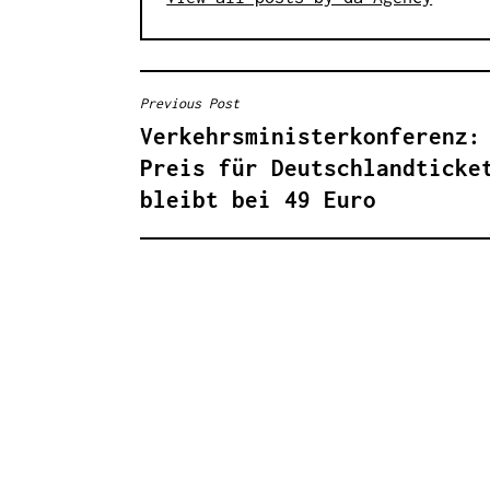
Previous Post
B
Verkehrsministerkonferenz:
E
Preis für Deutschlandticke
I
bleibt bei 49 Euro
T
R
A
G
S
N
A