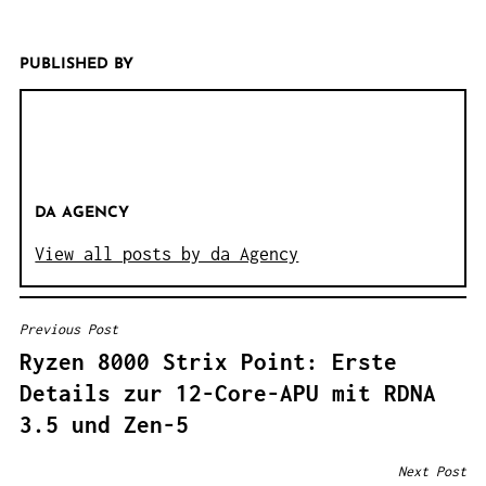
PUBLISHED BY
DA AGENCY
View all posts by da Agency
Previous Post
B
Ryzen 8000 Strix Point: Erste
E
Details zur 12-Core-APU mit RDNA
I
3.5 und Zen-5
T
R
Next Post