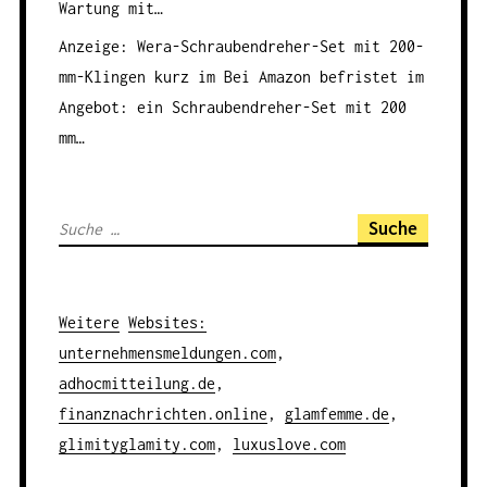
Wartung mit…
Anzeige: Wera-Schraubendreher-Set mit 200-
mm-Klingen kurz im
Bei Amazon befristet im
Angebot: ein Schraubendreher-Set mit 200
mm…
S
u
c
h
Weitere
Websites
:
e
unternehmensmeldungen.com
,
n
adhocmitteilung.de
,
a
finanznachrichten.online
,
glamfemme.de
,
c
glimityglamity.com
,
luxuslove.com
h