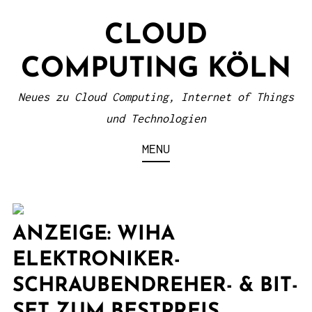
S
CLOUD
k
i
COMPUTING KÖLN
p
t
Neues zu Cloud Computing, Internet of Things
o
und Technologien
c
MENU
o
n
t
e
ANZEIGE: WIHA
n
ELEKTRONIKER-
t
SCHRAUBENDREHER- & BIT-
SET ZUM BESTPREIS