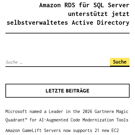
A
Amazon RDS für SQL Server
G
unterstützt jetzt
S
selbstverwaltetes Active Directory
N
A
V
I
S
G
u
A
c
T
h
I
LETZTE BEITRÄGE
e
O
n
N
Microsoft named a Leader in the 2026 Gartner® Magic
a
Quadrant™ for AI-Augmented Code Modernization Tools
c
h
Amazon GameLift Servers now supports 21 new EC2