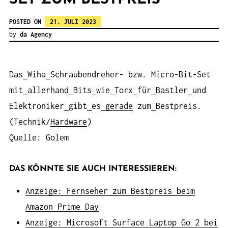
POSTED ON
21. JULI 2023
by
da Agency
Das
Wiha
Schraubendreher- bzw. Micro-Bit-Set
mit
allerhand
Bits
wie
Torx
für
Bastler
und
Elektroniker
gibt
es
gerade
zum
Bestpreis.
(Technik/
Hardware
)
Quelle: Golem
DAS KÖNNTE SIE AUCH INTERESSIEREN:
Anzeige: Fernseher zum Bestpreis beim
Amazon Prime Day
Anzeige: Microsoft Surface Laptop Go 2 bei