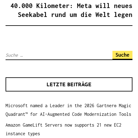
R
40.000 Kilometer: Meta will neues
A
Seekabel rund um die Welt legen
G
S
N
A
S
V
u
I
c
G
h
A
LETZTE BEITRÄGE
e
T
n
I
Microsoft named a Leader in the 2026 Gartner® Magic
a
O
Quadrant™ for AI-Augmented Code Modernization Tools
c
N
h
Amazon GameLift Servers now supports 21 new EC2
:
instance types