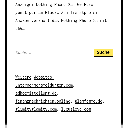
Anzeige: Nothing Phone 2a 100 Euro
günstiger am Black…
Zum Tiefstpreis:
Amazon verkauft das Nothing Phone 2a mit
256…
S
u
c
h
Weitere
Websites
:
e
unternehmensmeldungen.com
,
n
adhocmitteilung.de
,
a
finanznachrichten.online
,
glamfemme.de
,
c
glimityglamity.com
,
luxuslove.com
h
: