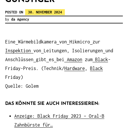
POSTED ON
30. NOVEMBER 2024
by
da Agency
Eine
Wärmebildkamera
von
Hikmicro
zur
Inspektion
von
Leitungen, Isolierungen
und
Anschlüssen
gibt
es
bei
Amazon
zum
Black
-
Friday-Preis. (Technik/
Hardware
,
Black
Friday)
Quelle: Golem
DAS KÖNNTE SIE AUCH INTERESSIEREN:
Anzeige: Black Friday 2023 – Oral-B
Zahnbürste für…