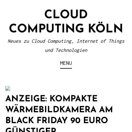
S
CLOUD
k
i
COMPUTING KÖLN
p
t
Neues zu Cloud Computing, Internet of Things
o
und Technologien
c
MENU
o
n
t
e
ANZEIGE: KOMPAKTE
n
WÄRMEBILDKAMERA AM
t
BLACK FRIDAY 90 EURO
GÜNSTIGER