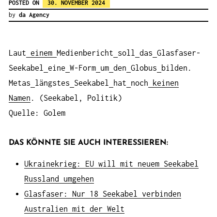
POSTED ON
30. NOVEMBER 2024
by
da Agency
Laut
einem
Medienbericht
soll
das
Glasfaser-
Seekabel
eine
W-Form
um
den
Globus
bilden.
Metas
längstes
Seekabel
hat
noch
keinen
Namen
. (Seekabel, Politik)
Quelle: Golem
DAS KÖNNTE SIE AUCH INTERESSIEREN:
Ukrainekrieg: EU will mit neuem Seekabel
Russland umgehen
Glasfaser: Nur 18 Seekabel verbinden
Australien mit der Welt