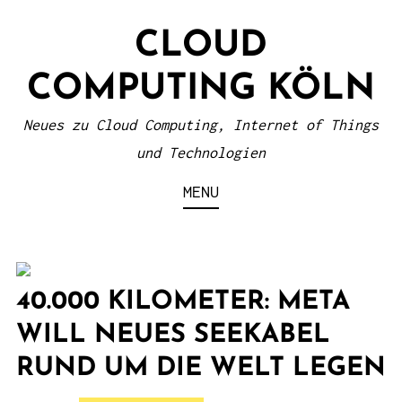
S
CLOUD
k
i
COMPUTING KÖLN
p
t
Neues zu Cloud Computing, Internet of Things
o
und Technologien
c
MENU
o
n
t
e
40.000 KILOMETER: META
n
WILL NEUES SEEKABEL
t
RUND UM DIE WELT LEGEN