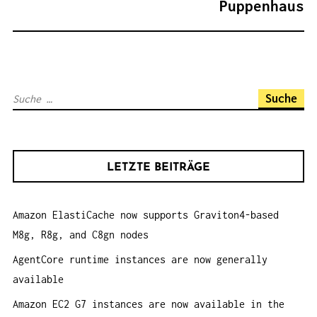
Puppenhaus
S
N
A
V
S
I
u
G
c
A
h
T
LETZTE BEITRÄGE
e
I
n
O
Amazon ElastiCache now supports Graviton4-based
a
N
M8g, R8g, and C8gn nodes
c
h
AgentCore runtime instances are now generally
:
available
Amazon EC2 G7 instances are now available in the