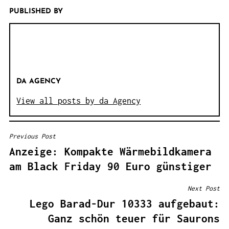
PUBLISHED BY
DA AGENCY
View all posts by da Agency
Previous Post
B
Anzeige: Kompakte Wärmebildkamera
E
am Black Friday 90 Euro günstiger
I
T
Next Post
R
Lego Barad-Dur 10333 aufgebaut:
A
Ganz schön teuer für Saurons
G