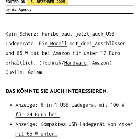
POSTED ON
5. DEZEMBER 2025
by
da Agency
Kein
Scherz: Haribo
baut
jetzt
auch
USB-
Ladegeräte. Ein
Modell
mit
drei
Anschlüssen
und
65
W
ist
bei
Amazon
für
unter
17
Euro
erhältlich. (Technik/
Hardware
, Amazon)
Quelle: Golem
DAS KÖNNTE SIE AUCH INTERESSIEREN:
Anzeige: 6-in-1 USB-Ladegerät mit 100 W
für 24 Euro bei…
Anzeige: Kompaktes USB-Ladegerät von Anker
mit 65 W unter…