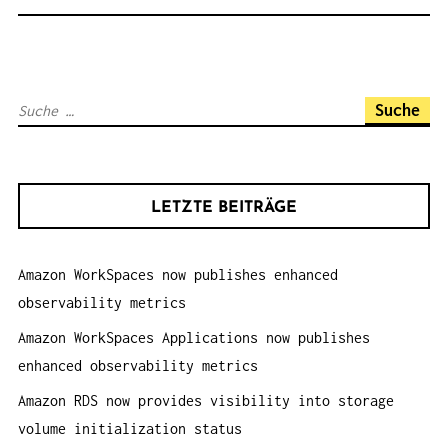
S
N
A
S
V
u
I
c
G
h
A
LETZTE BEITRÄGE
e
T
n
I
Amazon WorkSpaces now publishes enhanced
a
O
observability metrics
c
N
h
Amazon WorkSpaces Applications now publishes
:
enhanced observability metrics
Amazon RDS now provides visibility into storage
volume initialization status