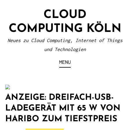
S
CLOUD
k
i
COMPUTING KÖLN
p
t
Neues zu Cloud Computing, Internet of Things
o
und Technologien
c
MENU
o
n
t
e
ANZEIGE: DREIFACH-USB-
n
LADEGERÄT MIT 65 W VON
t
HARIBO ZUM TIEFSTPREIS