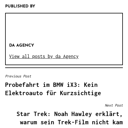
PUBLISHED BY
DA AGENCY
View all posts by da Agency
Previous Post
B
Probefahrt im BMW iX3: Kein
E
Elektroauto für Kurzsichtige
I
T
Next Post
R
Star Trek: Noah Hawley erklärt,
A
warum sein Trek-Film nicht kam
G