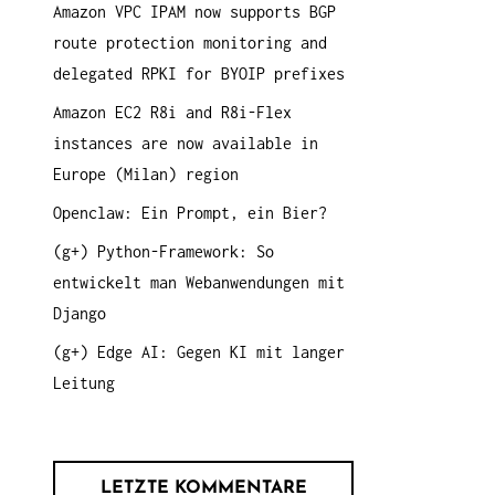
Amazon VPC IPAM now supports BGP
a
route protection monitoring and
c
delegated RPKI for BYOIP prefixes
h
:
Amazon EC2 R8i and R8i-Flex
instances are now available in
Europe (Milan) region
Openclaw: Ein Prompt, ein Bier?
(g+) Python-Framework: So
entwickelt man Webanwendungen mit
Django
(g+) Edge AI: Gegen KI mit langer
Leitung
LETZTE KOMMENTARE