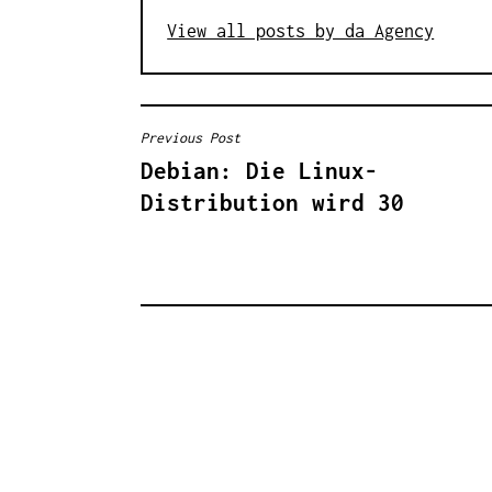
View all posts by da Agency
Previous Post
B
Debian: Die Linux-
E
Distribution wird 30
I
T
R
A
G
S
N