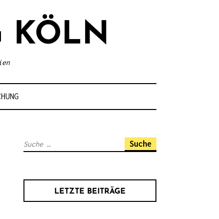
 KÖLN
ien
CHUNG
S
u
c
h
LETZTE BEITRÄGE
e
n