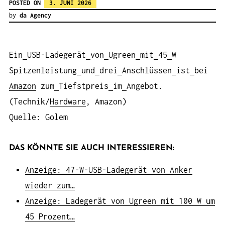
POSTED ON
3. JUNI 2026
by
da Agency
Ein
USB-Ladegerät
von
Ugreen
mit
45
W
Spitzenleistung
und
drei
Anschlüssen
ist
bei
Amazon
zum
Tiefstpreis
im
Angebot.
(Technik/
Hardware
, Amazon)
Quelle: Golem
DAS KÖNNTE SIE AUCH INTERESSIEREN:
Anzeige: 47-W-USB-Ladegerät von Anker
wieder zum…
Anzeige: Ladegerät von Ugreen mit 100 W um
45 Prozent…