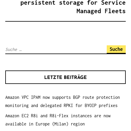
persistent storage for Service
S
Managed Fleets
N
A
V
I
S
G
u
A
c
T
h
I
LETZTE BEITRÄGE
e
O
n
N
Amazon VPC IPAM now supports BGP route protection
a
monitoring and delegated RPKI for BYOIP prefixes
c
h
Amazon EC2 R8i and R8i-Flex instances are now
:
available in Europe (Milan) region