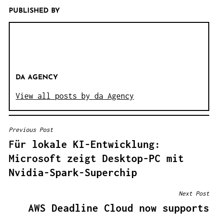
PUBLISHED BY
DA AGENCY
View all posts by da Agency
Previous Post
B
Für lokale KI-Entwicklung:
E
Microsoft zeigt Desktop-PC mit
I
Nvidia-Spark-Superchip
T
R
Next Post
A
AWS Deadline Cloud now supports
G