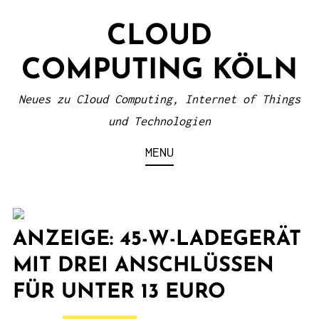
S
CLOUD
k
i
COMPUTING KÖLN
p
t
Neues zu Cloud Computing, Internet of Things
o
und Technologien
c
MENU
o
n
t
e
ANZEIGE: 45-W-LADEGERÄT
n
MIT DREI ANSCHLÜSSEN
t
FÜR UNTER 13 EURO