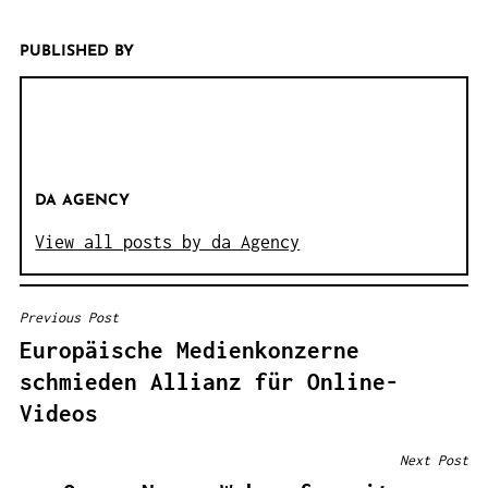
PUBLISHED BY
DA AGENCY
View all posts by da Agency
Previous Post
B
Europäische Medienkonzerne
E
schmieden Allianz für Online-
I
Videos
T
R
Next Post
A