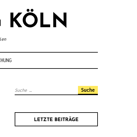
 KÖLN
ien
CHUNG
S
u
c
h
LETZTE BEITRÄGE
e
n