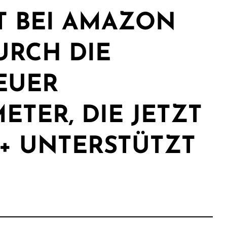
T BEI AMAZON
URCH DIE
EUER
TER, DIE JETZT
+ UNTERSTÜTZT