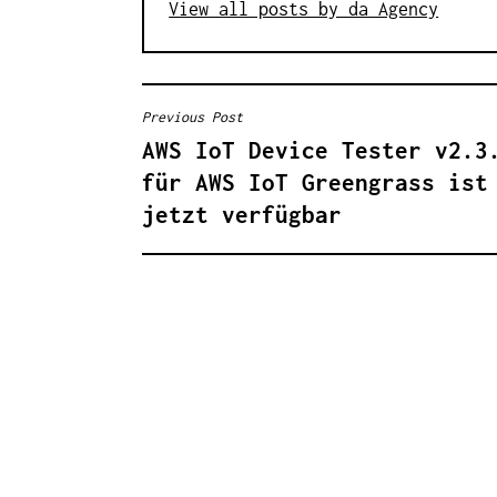
View all posts by da Agency
Previous Post
B
AWS IoT Device Tester v2.3
E
für AWS IoT Greengrass ist
I
jetzt verfügbar
T
R
A
G
S
N