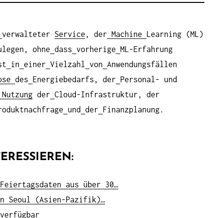
verwalteter
Service
, der
Machine
Learning (ML)
ulegen, ohne
dass
vorherige
ML-Erfahrung
st
in
einer
Vielzahl
von
Anwendungsfällen
ose
des
Energiebedarfs, der
Personal- und
Nutzung
der
Cloud-Infrastruktur, der
roduktnachfrage
und
der
Finanzplanung.
ERESSIEREN:
Feiertagsdaten aus über 30…
n Seoul (Asien-Pazifik)…
verfügbar