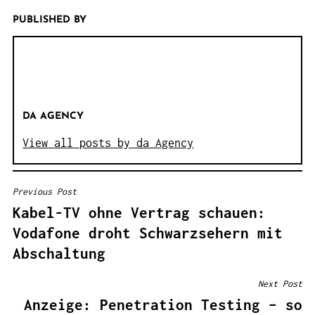
PUBLISHED BY
DA AGENCY
View all posts by da Agency
Previous Post
B
Kabel-TV ohne Vertrag schauen:
E
Vodafone droht Schwarzsehern mit
I
Abschaltung
T
R
Next Post
A
Anzeige: Penetration Testing – so