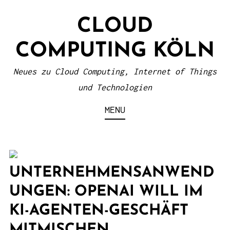
S
CLOUD
k
i
COMPUTING KÖLN
p
t
Neues zu Cloud Computing, Internet of Things
o
und Technologien
c
MENU
o
n
t
e
UNTERNEHMENSANWEND
n
UNGEN: OPENAI WILL IM
t
KI-AGENTEN-GESCHÄFT
MITMISCHEN