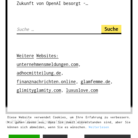
Zukunft von OpenAI besorgt -…
S
u
c
h
Weitere
Websites
:
e
unternehmensmeldungen.com
,
n
adhocmitteilung.de
,
a
finanznachrichten.online
,
glamfemme.de
,
c
glimityglamity.com
,
luxuslove.com
h
:
Diese Website verwendet Cookies, um Ihre Erfahrung zu verbessern.
© 2026
Cloud Computing
Cologne
Wir gehen davon aus, dass Sie damit einverstanden sind, aber Sie
können sich abmelden, wenn Sie es wünschen.
Weiterlesen