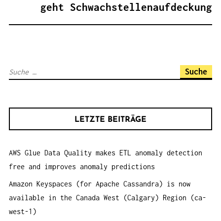
G
geht Schwachstellenaufdeckung
S
N
A
V
S
I
u
G
c
A
h
T
LETZTE BEITRÄGE
e
I
n
O
AWS Glue Data Quality makes ETL anomaly detection
a
N
free and improves anomaly predictions
c
h
Amazon Keyspaces (for Apache Cassandra) is now
:
available in the Canada West (Calgary) Region (ca-
west-1)