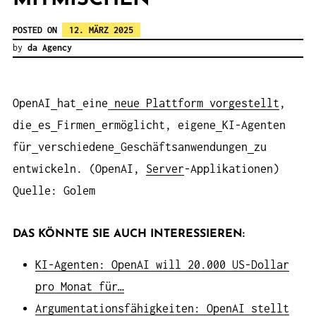
POSTED ON
12. MÄRZ 2025
by
da Agency
OpenAI
hat
eine
neue
Plattform
vorgestellt
,
die
es
Firmen
ermöglicht, eigene
KI-Agenten
für
verschiedene
Geschäftsanwendungen
zu
entwickeln. (OpenAI,
Server
-Applikationen)
Quelle: Golem
DAS KÖNNTE SIE AUCH INTERESSIEREN:
KI-Agenten: OpenAI will 20.000 US-Dollar
pro Monat für…
Argumentationsfähigkeiten: OpenAI stellt