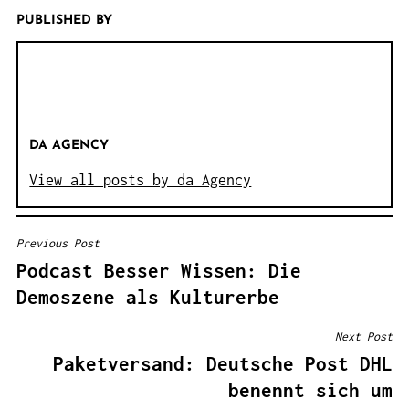
PUBLISHED BY
DA AGENCY
View all posts by da Agency
Previous Post
B
Podcast Besser Wissen: Die
E
Demoszene als Kulturerbe
I
T
Next Post
R
Paketversand: Deutsche Post DHL
A
benennt sich um
G