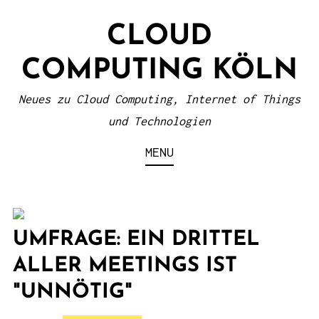
S
CLOUD
k
i
COMPUTING KÖLN
p
t
Neues zu Cloud Computing, Internet of Things
o
und Technologien
c
MENU
o
n
t
e
UMFRAGE: EIN DRITTEL
n
ALLER MEETINGS IST
t
"UNNÖTIG"