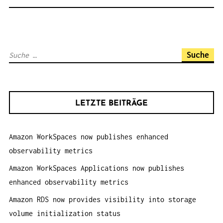
S
N
A
S
V
u
I
c
G
h
A
LETZTE BEITRÄGE
e
T
n
I
Amazon WorkSpaces now publishes enhanced
a
O
observability metrics
c
N
h
Amazon WorkSpaces Applications now publishes
:
enhanced observability metrics
Amazon RDS now provides visibility into storage
volume initialization status