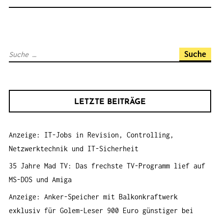
S
N
A
S
V
u
I
c
G
h
A
LETZTE BEITRÄGE
e
T
n
I
Anzeige: IT-Jobs in Revision, Controlling,
a
O
Netzwerktechnik und IT-Sicherheit
c
N
h
35 Jahre Mad TV: Das frechste TV-Programm lief auf
:
MS-DOS und Amiga
Anzeige: Anker-Speicher mit Balkonkraftwerk
exklusiv für Golem-Leser 900 Euro günstiger bei