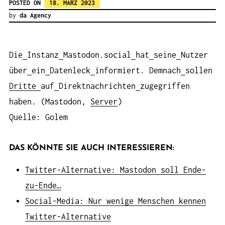
POSTED ON
18. MÄRZ 2023
by
da Agency
Die
Instanz
Mastodon.social
hat
seine
Nutzer
über
ein
Datenleck
informiert. Demnach
sollen
Dritte
auf
Direktnachrichten
zugegriffen
haben. (Mastodon,
Server
)
Quelle: Golem
DAS KÖNNTE SIE AUCH INTERESSIEREN:
Twitter-Alternative: Mastodon soll Ende-
zu-Ende…
Social-Media: Nur wenige Menschen kennen
Twitter-Alternative