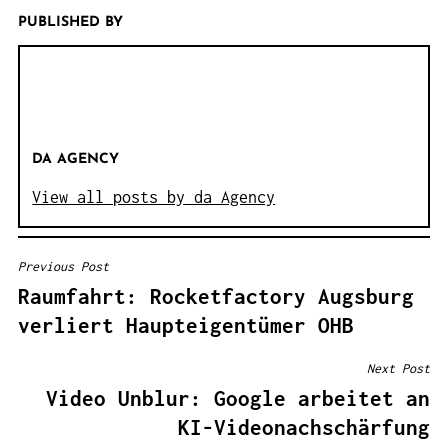
PUBLISHED BY
DA AGENCY
View all posts by da Agency
Previous Post
B
Raumfahrt: Rocketfactory Augsburg
E
verliert Haupteigentümer OHB
I
T
Next Post
R
Video Unblur: Google arbeitet an
A
KI-Videonachschärfung
G