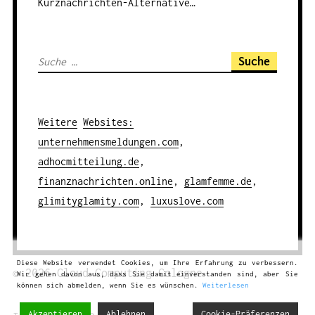
Kurznachrichten-Alternative…
S
u
c
h
Weitere
Websites
:
e
unternehmensmeldungen.com
,
n
adhocmitteilung.de
,
a
finanznachrichten.online
,
glamfemme.de
,
c
glimityglamity.com
,
luxuslove.com
h
:
Diese Website verwendet Cookies, um Ihre Erfahrung zu verbessern.
© 2026
Cloud Computing
Cologne
Wir gehen davon aus, dass Sie damit einverstanden sind, aber Sie
können sich abmelden, wenn Sie es wünschen.
Weiterlesen
Akzeptieren
Ablehnen
Cookie-Präferenzen