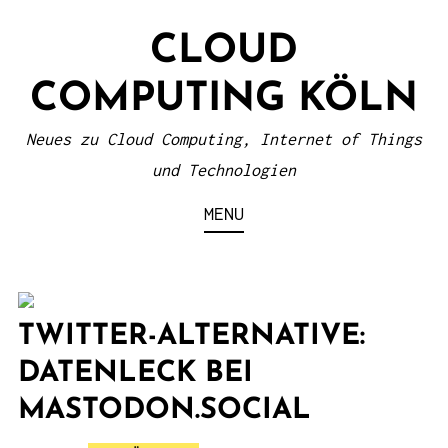
S
CLOUD
k
i
COMPUTING KÖLN
p
t
Neues zu Cloud Computing, Internet of Things
o
und Technologien
c
MENU
o
n
t
e
TWITTER-ALTERNATIVE:
n
DATENLECK BEI
t
MASTODON.SOCIAL