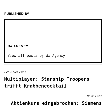
PUBLISHED BY
DA AGENCY
View all posts by da Agency
Previous Post
B
Multiplayer: Starship Troopers
E
trifft Krabbencocktail
I
T
Next Post
R
Aktienkurs eingebrochen: Siemens