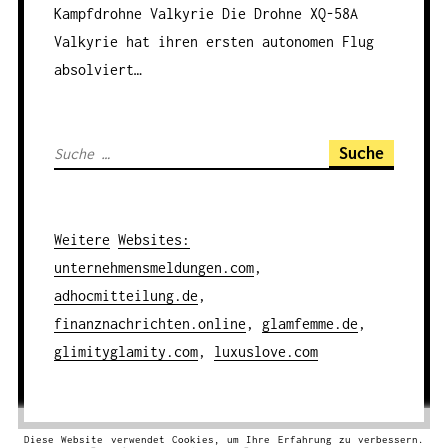
Kampfdrohne Valkyrie
Die Drohne XQ-58A
Valkyrie hat ihren ersten autonomen Flug
absolviert…
S
u
c
h
Weitere
Websites
:
e
unternehmensmeldungen.com
,
n
adhocmitteilung.de
,
a
finanznachrichten.online
,
glamfemme.de
,
c
glimityglamity.com
,
luxuslove.com
h
:
Diese Website verwendet Cookies, um Ihre Erfahrung zu verbessern.