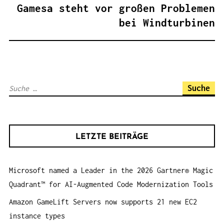
A
Gamesa steht vor großen Problemen
G
bei Windturbinen
S
N
A
V
S
I
u
G
c
A
h
T
LETZTE BEITRÄGE
e
I
n
O
Microsoft named a Leader in the 2026 Gartner® Magic
a
N
Quadrant™ for AI-Augmented Code Modernization Tools
c
h
Amazon GameLift Servers now supports 21 new EC2
:
instance types