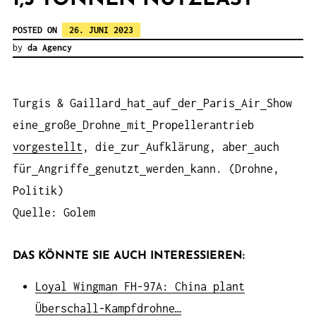
POSTED ON
26. JUNI 2023
by
da Agency
Turgis & Gaillard
hat
auf
der
Paris
Air
Show
eine
große
Drohne
mit
Propellerantrieb
vorgestellt
, die
zur
Aufklärung, aber
auch
für
Angriffe
genutzt
werden
kann. (Drohne,
Politik)
Quelle: Golem
DAS KÖNNTE SIE AUCH INTERESSIEREN:
Loyal Wingman FH-97A: China plant
Überschall-Kampfdrohne…