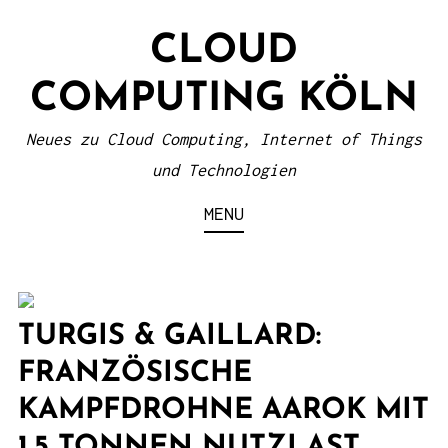
S
CLOUD
k
i
COMPUTING KÖLN
p
t
Neues zu Cloud Computing, Internet of Things
o
und Technologien
c
MENU
o
n
t
e
TURGIS & GAILLARD:
n
FRANZÖSISCHE
t
KAMPFDROHNE AAROK MIT
1,5 TONNEN NUTZLAST