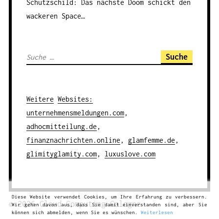
Schutzschild: Das nächste Doom schickt den
wackeren Space…
S
u
c
h
Weitere
Websites
:
e
unternehmensmeldungen.com
,
n
adhocmitteilung.de
,
a
finanznachrichten.online
,
glamfemme.de
,
c
glimityglamity.com
,
luxuslove.com
h
:
Diese Website verwendet Cookies, um Ihre Erfahrung zu verbessern.
© 2026
Cloud Computing
Cologne
Wir gehen davon aus, dass Sie damit einverstanden sind, aber Sie
können sich abmelden, wenn Sie es wünschen.
Weiterlesen