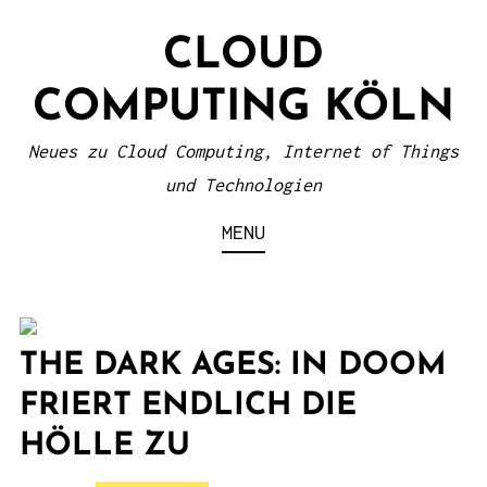
S
CLOUD
k
i
COMPUTING KÖLN
p
t
Neues zu Cloud Computing, Internet of Things
o
und Technologien
c
MENU
o
n
t
e
THE DARK AGES: IN DOOM
n
FRIERT ENDLICH DIE
t
HÖLLE ZU