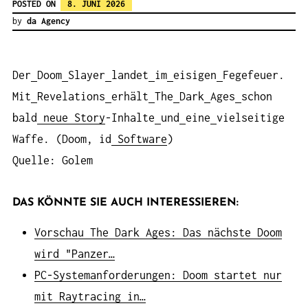
POSTED ON
8. JUNI 2026
by
da Agency
Der
Doom
Slayer
landet
im
eisigen
Fegefeuer.
Mit
Revelations
erhält
The
Dark
Ages
schon
bald
neue
Story
-Inhalte
und
eine
vielseitige
Waffe. (Doom, id
Software
)
Quelle: Golem
DAS KÖNNTE SIE AUCH INTERESSIEREN:
Vorschau The Dark Ages: Das nächste Doom
wird "Panzer…
PC-Systemanforderungen: Doom startet nur
mit Raytracing in…