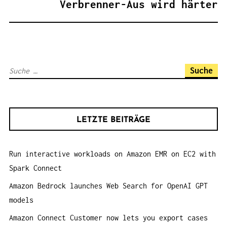
Verbrenner-Aus wird härter
S
N
A
V
S
I
u
G
c
A
h
T
LETZTE BEITRÄGE
e
I
n
O
Run interactive workloads on Amazon EMR on EC2 with
a
N
Spark Connect
c
h
Amazon Bedrock launches Web Search for OpenAI GPT
:
models
Amazon Connect Customer now lets you export cases