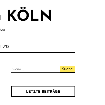
 KÖLN
ien
CHUNG
S
u
c
h
LETZTE BEITRÄGE
e
n