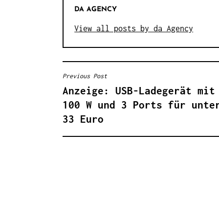
DA AGENCY
View all posts by da Agency
Previous Post
B
Anzeige: USB-Ladegerät mit
E
100 W und 3 Ports für unte
I
33 Euro
T
R
A
G
S