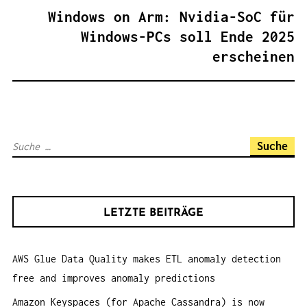
R
Windows on Arm: Nvidia-SoC für
A
Windows-PCs soll Ende 2025
G
erscheinen
S
N
A
V
S
I
u
G
c
A
h
T
LETZTE BEITRÄGE
e
I
n
O
AWS Glue Data Quality makes ETL anomaly detection
a
N
free and improves anomaly predictions
c
h
Amazon Keyspaces (for Apache Cassandra) is now