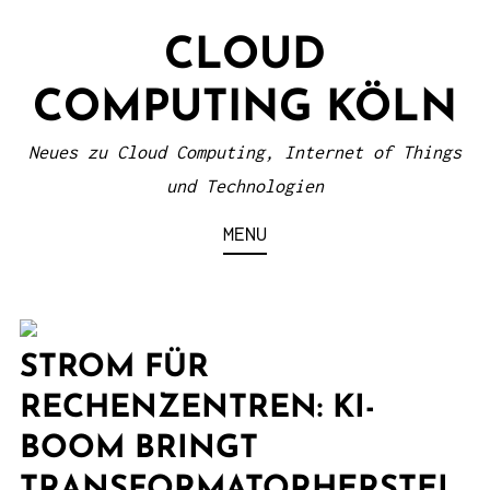
S
CLOUD
k
i
COMPUTING KÖLN
p
t
Neues zu Cloud Computing, Internet of Things
o
und Technologien
c
MENU
o
n
t
e
STROM FÜR
n
RECHENZENTREN: KI-
t
BOOM BRINGT
TRANSFORMATORHERSTEL