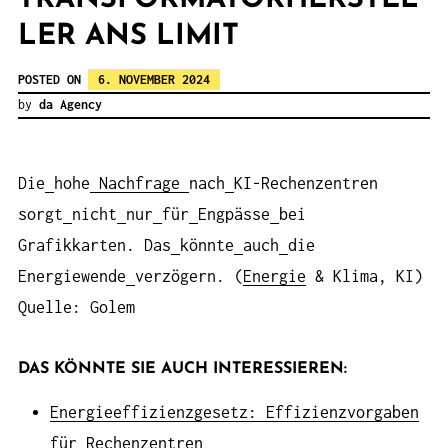
LER ANS LIMIT
POSTED ON
6. NOVEMBER 2024
by
da Agency
Die
hohe
Nachfrage
nach
KI-Rechenzentren
sorgt
nicht
nur
für
Engpässe
bei
Grafikkarten. Das
könnte
auch
die
Energiewende
verzögern. (
Energie
& Klima, KI)
Quelle: Golem
DAS KÖNNTE SIE AUCH INTERESSIEREN:
Energieeffizienzgesetz: Effizienzvorgaben
für Rechenzentren