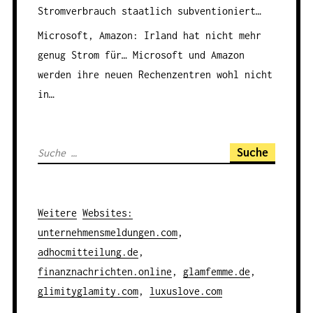
Stromverbrauch staatlich subventioniert…
Microsoft, Amazon: Irland hat nicht mehr
genug Strom für…
Microsoft und Amazon
werden ihre neuen Rechenzentren wohl nicht
in…
S
u
c
h
Weitere
Websites
:
e
unternehmensmeldungen.com
,
n
adhocmitteilung.de
,
a
finanznachrichten.online
,
glamfemme.de
,
c
glimityglamity.com
,
luxuslove.com
h