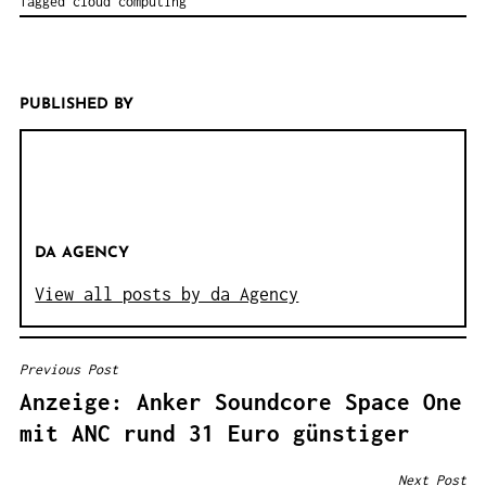
Tagged
cloud computing
PUBLISHED BY
DA AGENCY
View all posts by da Agency
Previous Post
B
Anzeige: Anker Soundcore Space One
E
mit ANC rund 31 Euro günstiger
I
T
Next Post