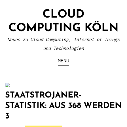
S
CLOUD
k
i
COMPUTING KÖLN
p
t
Neues zu Cloud Computing, Internet of Things
o
und Technologien
c
MENU
o
n
t
e
STAATSTROJANER-
n
STATISTIK: AUS 368 WERDEN
t
3