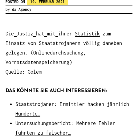
POSTED ON
19. FEBRUAR 2021
by
da Agency
Die
Justiz
hat
mit
ihrer
Statistik
zum
Einsatz von
Staatstrojanern
völlig
daneben
gelegen. (Onlinedurchsuchung,
Vorratsdatenspeicherung)
Quelle: Golem
DAS KÖNNTE SIE AUCH INTERESSIEREN:
Staatstrojaner: Ermittler hacken jährlich
Hunderte…
Untersuchungsbericht: Mehrere Fehler
führten zu falscher…