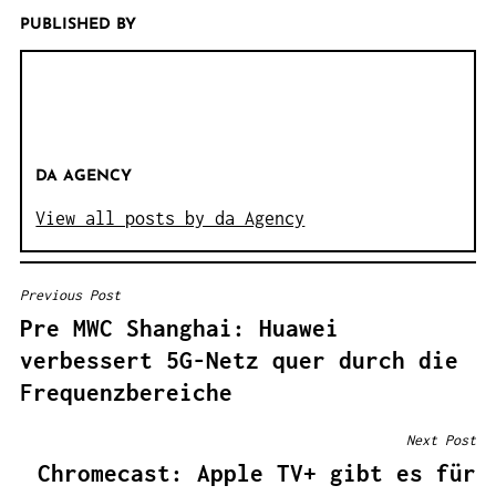
PUBLISHED BY
DA AGENCY
View all posts by da Agency
Previous Post
B
Pre MWC Shanghai: Huawei
E
verbessert 5G-Netz quer durch die
I
Frequenzbereiche
T
R
Next Post
A
Chromecast: Apple TV+ gibt es für
G