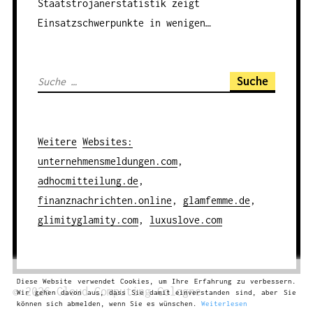
Staatstrojanerstatistik zeigt
Einsatzschwerpunkte in wenigen…
S
u
c
h
Weitere
Websites
:
e
unternehmensmeldungen.com
,
n
adhocmitteilung.de
,
a
finanznachrichten.online
,
glamfemme.de
,
c
glimityglamity.com
,
luxuslove.com
h
:
Diese Website verwendet Cookies, um Ihre Erfahrung zu verbessern.
© 2026
Cloud Computing
Cologne
Wir gehen davon aus, dass Sie damit einverstanden sind, aber Sie
können sich abmelden, wenn Sie es wünschen.
Weiterlesen