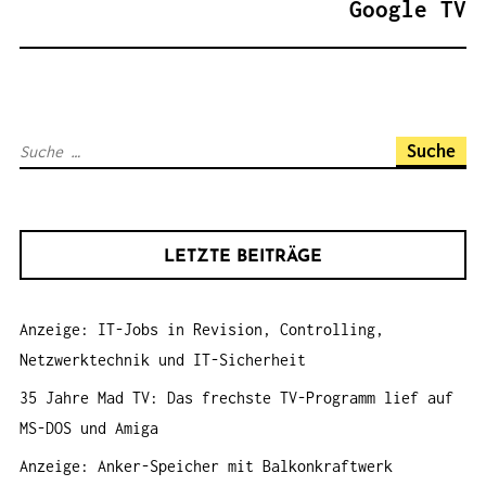
Google TV
S
N
A
V
S
I
u
G
c
A
h
T
LETZTE BEITRÄGE
e
I
n
O
Anzeige: IT-Jobs in Revision, Controlling,
a
N
Netzwerktechnik und IT-Sicherheit
c
h
35 Jahre Mad TV: Das frechste TV-Programm lief auf
:
MS-DOS und Amiga
Anzeige: Anker-Speicher mit Balkonkraftwerk