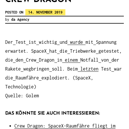
POSTED ON
14. NOVEMBER 2019
by
da Agency
Der
Test
ist
wichtig
und
wurde
mit
Spannung
erwartet. SpaceX
hat
die
Triebwerke
getestet,
die
den
Crew
Dragon
in
einem
Notfall
von
der
Rakete
wegbringen
soll. Beim
letzten
Test
war
die
Raumfähre
explodiert. (SpaceX,
Technologie)
Quelle: Golem
DAS KÖNNTE SIE AUCH INTERESSIEREN:
Crew Dragon: SpaceX-Raumfähre fliegt im