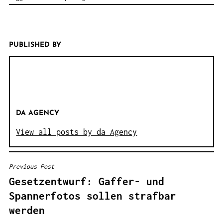
PUBLISHED BY
DA AGENCY
View all posts by da Agency
Previous Post
B
Gesetzentwurf: Gaffer- und
E
Spannerfotos sollen strafbar
I
werden
T