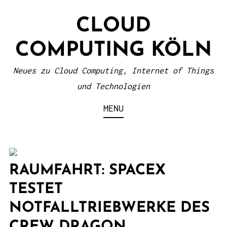
S
CLOUD
k
i
COMPUTING KÖLN
p
t
Neues zu Cloud Computing, Internet of Things
o
und Technologien
c
MENU
o
n
t
e
RAUMFAHRT: SPACEX
n
TESTET
t
NOTFALLTRIEBWERKE DES
CREW DRAGON