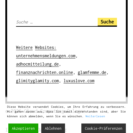
S
u
c
h
Weitere
Websites
:
e
unternehmensmeldungen.com
,
n
adhocmitteilung.de
,
a
finanznachrichten.online
,
glamfemme.de
,
c
glimityglamity.com
,
luxuslove.com
h
:
Diese Website verwendet Cookies, um Ihre Erfahrung zu verbessern.
© 2026
Cloud Computing
Cologne
Wir gehen davon aus, dass Sie damit einverstanden sind, aber Sie
können sich abmelden, wenn Sie es wünschen.
Weiterlesen
Akzeptieren
Ablehnen
Cookie-Präferenzen
Impressum
|
Datenschutz