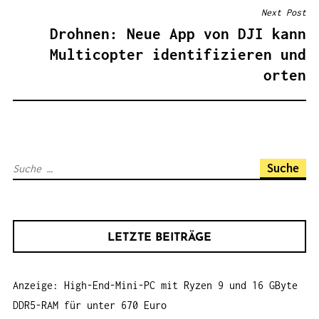
R
Next Post
A
Drohnen: Neue App von DJI kann
G
Multicopter identifizieren und
S
orten
N
A
V
I
S
G
u
A
c
T
h
I
LETZTE BEITRÄGE
e
O
n
N
Anzeige: High-End-Mini-PC mit Ryzen 9 und 16 GByte
a
DDR5-RAM für unter 670 Euro
c