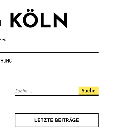
 KÖLN
ien
CHUNG
S
u
c
h
LETZTE BEITRÄGE
e
n