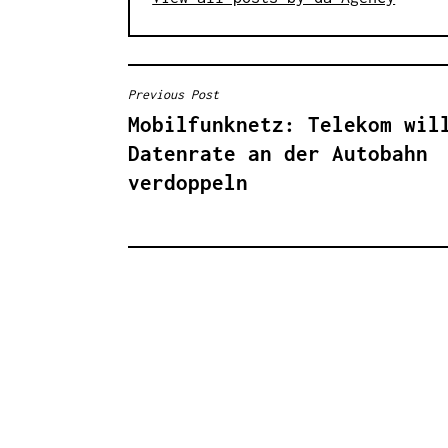
Previous Post
B
Mobilfunknetz: Telekom wil
E
Datenrate an der Autobahn
I
verdoppeln
T
R
A
G
S
N
A