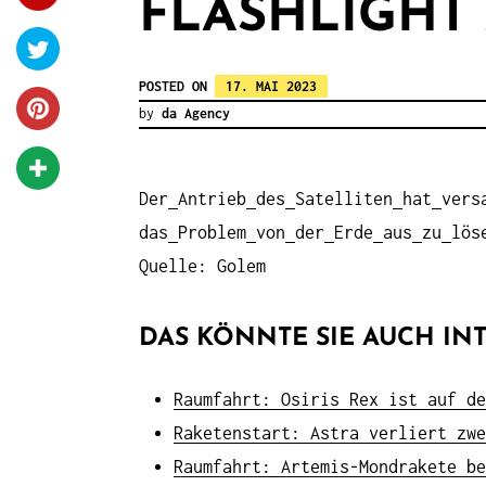
FLASHLIGHT
POSTED ON
17. MAI 2023
by
da Agency
Der
Antrieb
des
Satelliten
hat
vers
das
Problem
von
der
Erde
aus
zu
lös
Quelle: Golem
DAS KÖNNTE SIE AUCH INT
Raumfahrt: Osiris Rex ist auf de
Raketenstart: Astra verliert zwe
Raumfahrt: Artemis-Mondrakete be