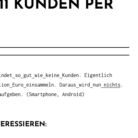
11 KUNDEN PER
indet
so
gut
wie
keine
Kunden. Eigentlich
lion
Euro
einsammeln. Daraus
wird
nun
nichts
.
aufgeben. (Smartphone, Android)
ERESSIEREN: