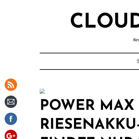
S
p18k-
k
CLOU
pop-
i
riesenak
p
ku-
Ne
t
smartpho
o
ne-
c
findet-
o
nur-11-
n
kunden-
t
per-
e
POWER MAX P
indiegog
n
o/">
t
RIESENAKKU