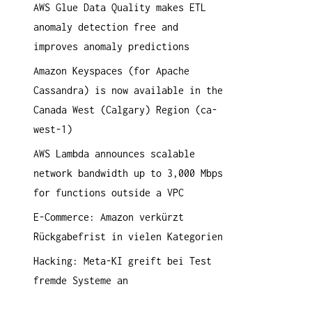
AWS Glue Data Quality makes ETL
a
anomaly detection free and
c
improves anomaly predictions
h
:
Amazon Keyspaces (for Apache
Cassandra) is now available in the
Canada West (Calgary) Region (ca-
west-1)
AWS Lambda announces scalable
network bandwidth up to 3,000 Mbps
for functions outside a VPC
E-Commerce: Amazon verkürzt
Rückgabefrist in vielen Kategorien
Hacking: Meta-KI greift bei Test
fremde Systeme an