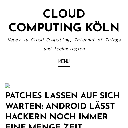
S
CLOUD
k
i
COMPUTING KÖLN
p
t
Neues zu Cloud Computing, Internet of Things
o
und Technologien
c
MENU
o
n
t
e
PATCHES LASSEN AUF SICH
n
WARTEN: ANDROID LÄSST
t
HACKERN NOCH IMMER
EINE MENGE ZEIT