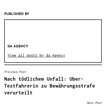
PUBLISHED BY
DA AGENCY
View all posts by da Agency
Previous Post
B
Nach tödlichem Unfall: Uber-
E
Testfahrerin zu Bewährungsstrafe
I
verurteilt
T
R
Next Post