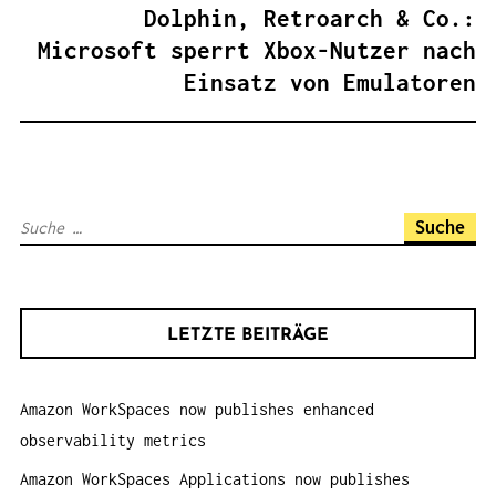
A
Dolphin, Retroarch & Co.:
G
Microsoft sperrt Xbox-Nutzer nach
S
Einsatz von Emulatoren
N
A
V
I
S
G
u
A
c
T
h
I
LETZTE BEITRÄGE
e
O
n
N
Amazon WorkSpaces now publishes enhanced
a
observability metrics
c
h
Amazon WorkSpaces Applications now publishes