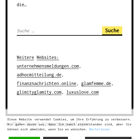
die…
S
u
c
h
Weitere
Websites
:
e
unternehmensmeldungen.com
,
n
adhocmitteilung.de
,
a
finanznachrichten.online
,
glamfemme.de
,
c
glimityglamity.com
,
luxuslove.com
h
:
Diese Website verwendet Cookies, um Ihre Erfahrung zu verbessern.
© 2026
Cloud Computing
Cologne
Wir gehen davon aus, dass Sie damit einverstanden sind, aber Sie
können sich abmelden, wenn Sie es wünschen.
Weiterlesen