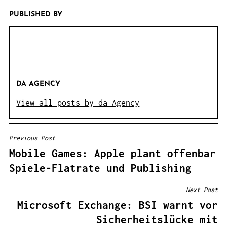
PUBLISHED BY
DA AGENCY
View all posts by da Agency
Previous Post
B
Mobile Games: Apple plant offenbar
E
Spiele-Flatrate und Publishing
I
T
Next Post
R
Microsoft Exchange: BSI warnt vor
A
Sicherheitslücke mit