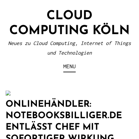
S
CLOUD
k
i
COMPUTING KÖLN
p
t
Neues zu Cloud Computing, Internet of Things
o
und Technologien
c
MENU
o
n
t
e
ONLINEHÄNDLER:
n
NOTEBOOKSBILLIGER.DE
t
ENTLÄSST CHEF MIT
SOFORTIGER WIRKUNG