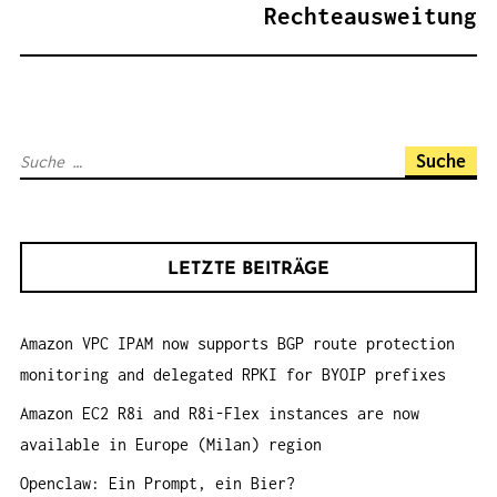
G
Rechteausweitung
S
N
A
V
S
I
u
G
c
A
h
T
LETZTE BEITRÄGE
e
I
n
O
Amazon VPC IPAM now supports BGP route protection
a
N
monitoring and delegated RPKI for BYOIP prefixes
c
h
Amazon EC2 R8i and R8i-Flex instances are now
:
available in Europe (Milan) region
Openclaw: Ein Prompt, ein Bier?