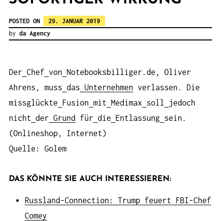
POSTED ON
29. JANUAR 2019
by
da Agency
Der
Chef
von
Notebooksbilliger.de, Oliver
Ahrens, muss
das
Unternehmen
verlassen. Die
missglückte
Fusion
mit
Medimax
soll
jedoch
nicht
der
Grund
für
die
Entlassung
sein.
(Onlineshop, Internet)
Quelle: Golem
DAS KÖNNTE SIE AUCH INTERESSIEREN:
Russland-Connection: Trump feuert FBI-Chef
Comey