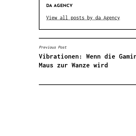
DA AGENCY
View all posts by da Agency
Previous Post
B
Vibrationen: Wenn die Gami
E
Maus zur Wanze wird
I
T
R
A
G
S