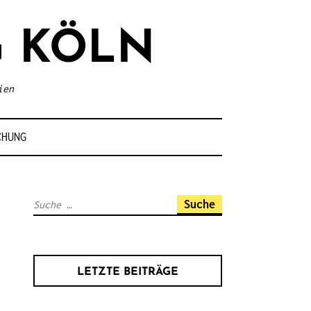
 KÖLN
ien
CHUNG
S
u
c
h
LETZTE BEITRÄGE
e
n