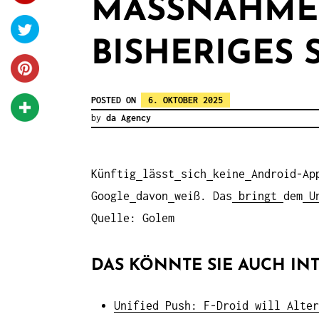
MASSNAHMEN
ISHERIGES S
POSTED ON
6. OKTOBER 2025
by
da Agency
Künftig
lässt
sich
keine
Android-Ap
Google
davon
weiß. Das
bringt
dem
Un
Quelle: Golem
DAS KÖNNTE SIE AUCH INT
Unified Push: F-Droid will Alter