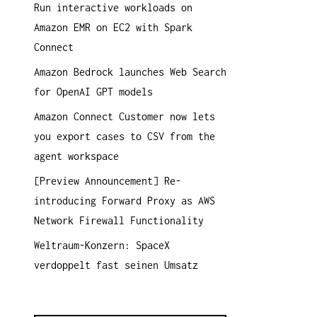
Run interactive workloads on
a
Amazon EMR on EC2 with Spark
c
Connect
h
:
Amazon Bedrock launches Web Search
for OpenAI GPT models
Amazon Connect Customer now lets
you export cases to CSV from the
agent workspace
[Preview Announcement] Re-
introducing Forward Proxy as AWS
Network Firewall Functionality
Weltraum-Konzern: SpaceX
verdoppelt fast seinen Umsatz