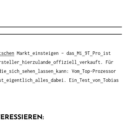
schen
Markt
einsteigen – das
Mi
9T
Pro
ist
rsteller
hierzulande
offiziell
verkauft. Für
die
sich
sehen
lassen
kann: Vom
Top-Prozessor
st
eigentlich
alles
dabei. Ein
Test
von
Tobias
ERESSIEREN: