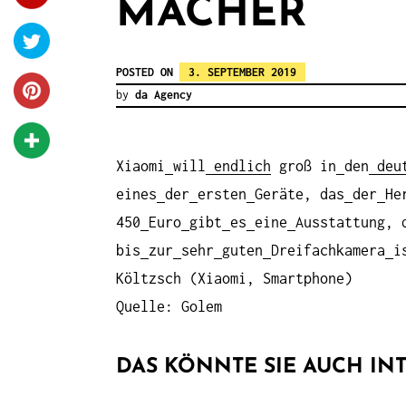
MACHER
POSTED ON
3. SEPTEMBER 2019
by
da Agency
Xiaomi
will
endlich
groß in
den
deut
eines
der
ersten
Geräte, das
der
He
450
Euro
gibt
es
eine
Ausstattung, 
bis
zur
sehr
guten
Dreifachkamera
i
Költzsch (Xiaomi, Smartphone)
Quelle: Golem
DAS KÖNNTE SIE AUCH INT