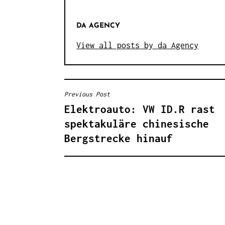
DA AGENCY
View all posts by da Agency
Previous Post
B
Elektroauto: VW ID.R rast
E
spektakuläre chinesische
I
Bergstrecke hinauf
T
R
A
G