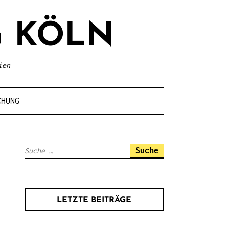
 KÖLN
ien
CHUNG
S
u
c
h
LETZTE BEITRÄGE
e
n