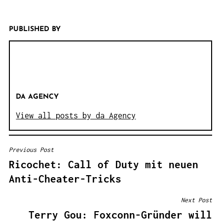
PUBLISHED BY
DA AGENCY
View all posts by da Agency
Previous Post
B
Ricochet: Call of Duty mit neuen
E
Anti-Cheater-Tricks
I
T
Next Post
R
Terry Gou: Foxconn-Gründer will