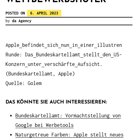
POSTED ON
6. APRIL 2023
by
da Agency
Apple
befindet
sich
nun
in
einer
illustren
Runde: Das
Bundeskartellamt
stellt
den
US-
Konzern
unter
verschärfte
Aufsicht.
(Bundeskartellamt, Apple)
Quelle: Golem
DAS KÖNNTE SIE AUCH INTERESSIEREN:
Bundeskartellamt: Vormachtstellung von
Google bei Werbetools
Naturgetreue Farben: Apple stellt neues