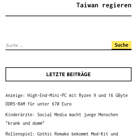
A
Taiwan regieren
G
S
N
A
S
V
u
I
c
G
h
A
LETZTE BEITRÄGE
e
T
n
I
Anzeige: High-End-Mini-PC mit Ryzen 9 und 16 GByte
a
O
DDR5-RAM für unter 670 Euro
c
N
h
Kinderärzte: Social Media macht junge Menschen
:
"krank und dumm"
Rollenspiel: Gothic Remake bekommt Mod-Kit und