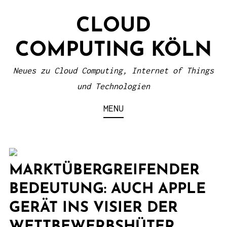
S
CLOUD
k
i
COMPUTING KÖLN
p
t
Neues zu Cloud Computing, Internet of Things
o
und Technologien
c
MENU
o
n
t
e
MARKTÜBERGREIFENDER
n
BEDEUTUNG: AUCH APPLE
t
GERÄT INS VISIER DER
WETTBEWERBSHÜTER