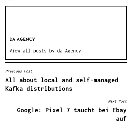
DA AGENCY
View all posts by da Agency
Previous Post
B
All about local and self-managed
E
Kafka distributions
I
T
Next Post
R
Google: Pixel 7 taucht bei Ebay
A
auf
G