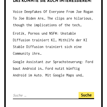
DAS KÖNNTE SIE AUCH INTERESSIEREN:
Voice Deepfakes Of Everyone From Joe Rogan
To Joe Biden Are…
The clips are hilarious,
though the implications of the tech…
Erotik, Pornos und NSFW: Unstable
Diffusion trainiert KI…
Mithilfe der KI
Stable Diffusion trainiert sich eine
Community ihre…
Google Assistant zur Sprachsteuerung: Ford
baut Android in…
Ford nutzt künftig
Android im Auto. Mit Google Maps und…
S
u