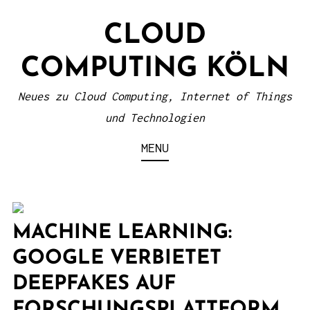
S
CLOUD
k
i
COMPUTING KÖLN
p
t
Neues zu Cloud Computing, Internet of Things
o
und Technologien
c
MENU
o
n
t
e
MACHINE LEARNING:
n
GOOGLE VERBIETET
t
DEEPFAKES AUF
FORSCHUNGSPLATTFORM