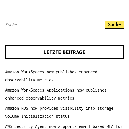
S
N
A
S
V
u
I
c
G
h
A
LETZTE BEITRÄGE
e
T
n
I
Amazon WorkSpaces now publishes enhanced
a
O
observability metrics
c
N
h
Amazon WorkSpaces Applications now publishes
:
enhanced observability metrics
Amazon RDS now provides visibility into storage
volume initialization status
AWS Security Agent now supports email-based MFA for