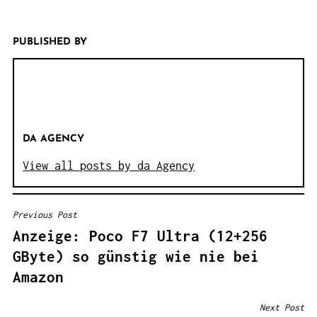
PUBLISHED BY
DA AGENCY
View all posts by da Agency
Previous Post
B
Anzeige: Poco F7 Ultra (12+256
E
GByte) so günstig wie nie bei
I
Amazon
T
R
Next Post