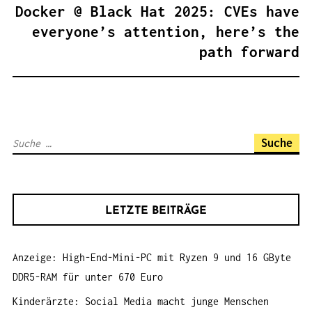
A
Docker @ Black Hat 2025: CVEs have
G
everyone’s attention, here’s the
S
path forward
N
A
V
I
S
G
u
A
c
T
h
I
LETZTE BEITRÄGE
e
O
n
N
Anzeige: High-End-Mini-PC mit Ryzen 9 und 16 GByte
a
DDR5-RAM für unter 670 Euro
c
h
Kinderärzte: Social Media macht junge Menschen