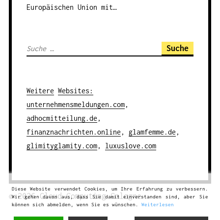
Europäischen Union mit…
S
u
c
h
Weitere
Websites
:
e
unternehmensmeldungen.com
,
n
adhocmitteilung.de
,
a
finanznachrichten.online
,
glamfemme.de
,
c
glimityglamity.com
,
luxuslove.com
h
:
Diese Website verwendet Cookies, um Ihre Erfahrung zu verbessern.
© 2026
Cloud Computing
Cologne
Wir gehen davon aus, dass Sie damit einverstanden sind, aber Sie
können sich abmelden, wenn Sie es wünschen.
Weiterlesen