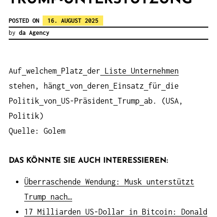
POSTED ON
16. AUGUST 2025
by
da Agency
Auf
welchem
Platz
der
Liste
Unternehmen
stehen, hängt
von
deren
Einsatz
für
die
Politik
von
US-Präsident
Trump
ab. (USA,
Politik)
Quelle: Golem
DAS KÖNNTE SIE AUCH INTERESSIEREN:
Überraschende Wendung: Musk unterstützt
Trump nach…
17 Milliarden US-Dollar in Bitcoin: Donald