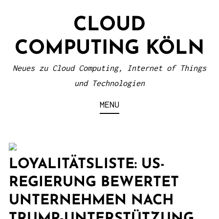
S
CLOUD
k
i
COMPUTING KÖLN
p
t
Neues zu Cloud Computing, Internet of Things
o
und Technologien
c
MENU
o
n
t
e
LOYALITÄTSLISTE: US-
n
REGIERUNG BEWERTET
t
UNTERNEHMEN NACH
TRUMP-UNTERSTÜTZUNG