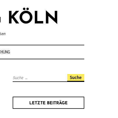
 KÖLN
ien
CHUNG
S
u
c
h
LETZTE BEITRÄGE
e
n