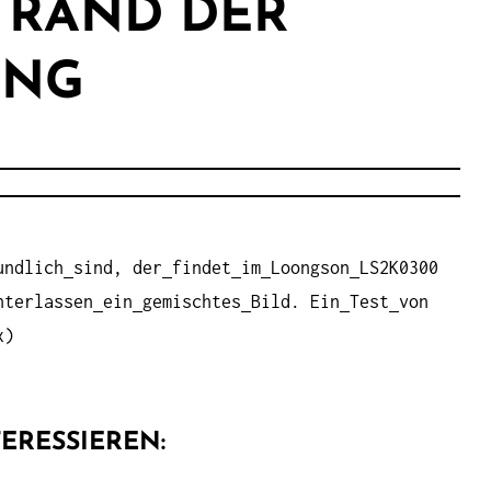
 RAND DER
UNG
undlich
sind, der
findet
im
Loongson
LS2K0300
nterlassen
ein
gemischtes
Bild. Ein
Test
von
x)
ERESSIEREN: