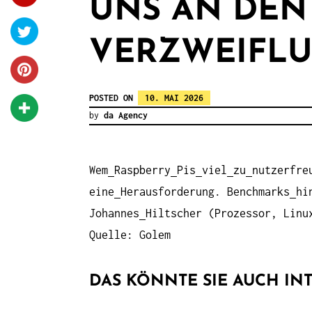
UNS AN DEN
VERZWEIFL
POSTED ON
10. MAI 2026
by
da Agency
Wem
Raspberry
Pis
viel
zu
nutzerfre
eine
Herausforderung. Benchmarks
hi
Johannes
Hiltscher (Prozessor, Linu
Quelle: Golem
DAS KÖNNTE SIE AUCH INT