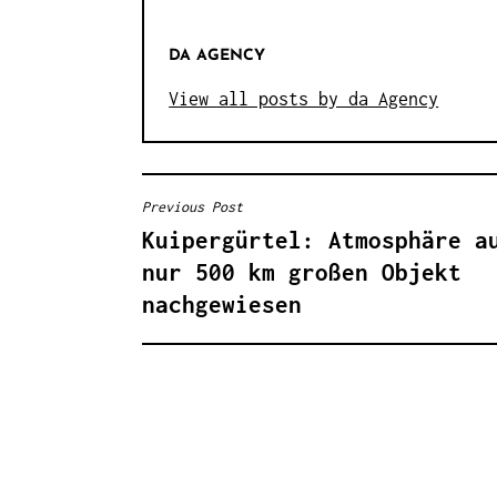
DA AGENCY
View all posts by da Agency
Previous Post
B
Kuipergürtel: Atmosphäre a
E
nur 500 km großen Objekt
I
nachgewiesen
T
R
A
G