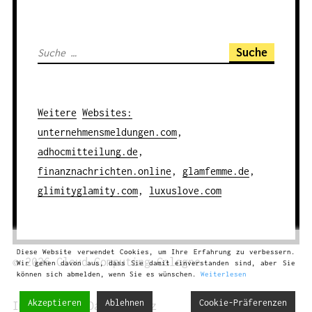
S
u
c
h
Weitere
Websites
:
e
unternehmensmeldungen.com
,
n
adhocmitteilung.de
,
a
finanznachrichten.online
,
glamfemme.de
,
c
glimityglamity.com
,
luxuslove.com
h
:
Diese Website verwendet Cookies, um Ihre Erfahrung zu verbessern.
© 2026
Cloud Computing
Cologne
Wir gehen davon aus, dass Sie damit einverstanden sind, aber Sie
können sich abmelden, wenn Sie es wünschen.
Weiterlesen
Akzeptieren
Ablehnen
Cookie-Präferenzen
Impressum
|
Datenschutz