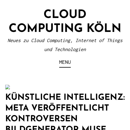
S
CLOUD
k
i
COMPUTING KÖLN
p
t
Neues zu Cloud Computing, Internet of Things
o
und Technologien
c
MENU
o
n
t
e
KÜNSTLICHE INTELLIGENZ:
n
META VERÖFFENTLICHT
t
KONTROVERSEN
BILDGENERATOR MUSE