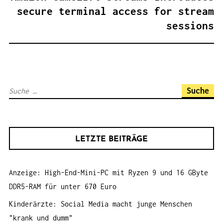
A
secure terminal access for stream
G
sessions
S
N
A
V
S
I
u
G
c
A
h
T
LETZTE BEITRÄGE
e
I
n
O
Anzeige: High-End-Mini-PC mit Ryzen 9 und 16 GByte
a
N
DDR5-RAM für unter 670 Euro
c
h
Kinderärzte: Social Media macht junge Menschen
:
"krank und dumm"