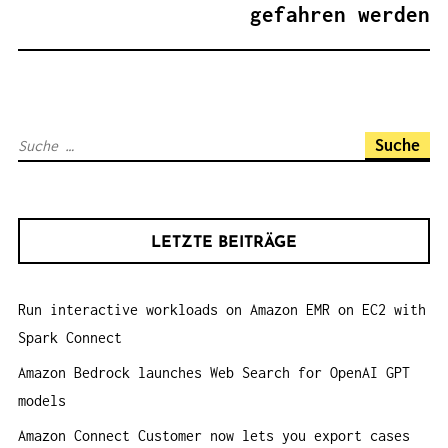
G
gefahren werden
S
N
A
V
S
I
u
G
c
A
h
T
LETZTE BEITRÄGE
e
I
n
O
Run interactive workloads on Amazon EMR on EC2 with
a
N
Spark Connect
c
h
Amazon Bedrock launches Web Search for OpenAI GPT
:
models
Amazon Connect Customer now lets you export cases