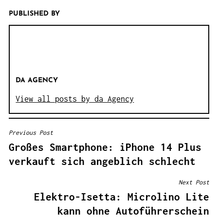
PUBLISHED BY
DA AGENCY
View all posts by da Agency
Previous Post
B
Großes Smartphone: iPhone 14 Plus
E
verkauft sich angeblich schlecht
I
T
Next Post
R
Elektro-Isetta: Microlino Lite
A
kann ohne Autoführerschein