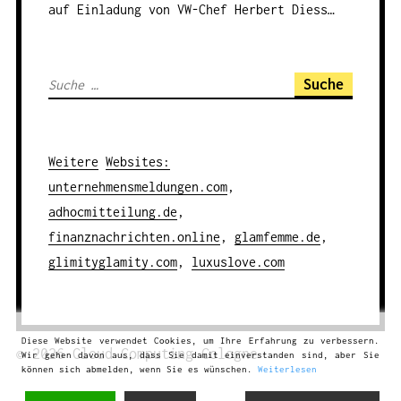
auf Einladung von VW-Chef Herbert Diess…
S
u
c
h
Weitere
Websites
:
e
unternehmensmeldungen.com
,
n
adhocmitteilung.de
,
a
finanznachrichten.online
,
glamfemme.de
,
c
glimityglamity.com
,
luxuslove.com
h
:
Diese Website verwendet Cookies, um Ihre Erfahrung zu verbessern.
© 2026
Cloud Computing
Cologne
Wir gehen davon aus, dass Sie damit einverstanden sind, aber Sie
können sich abmelden, wenn Sie es wünschen.
Weiterlesen