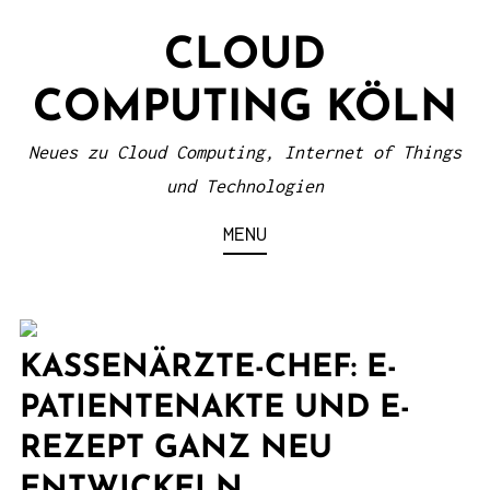
S
CLOUD
k
i
COMPUTING KÖLN
p
t
Neues zu Cloud Computing, Internet of Things
o
und Technologien
c
MENU
o
n
t
e
KASSENÄRZTE-CHEF: E-
n
PATIENTENAKTE UND E-
t
REZEPT GANZ NEU
ENTWICKELN