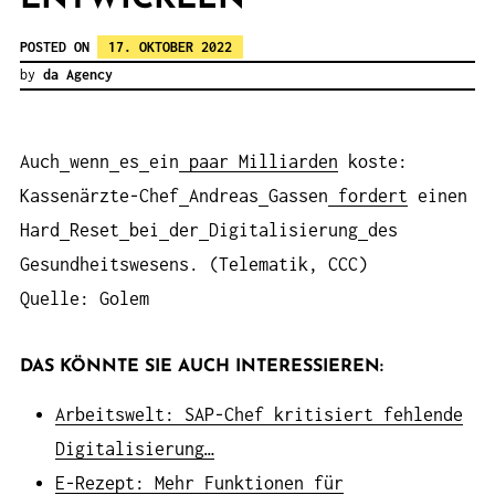
POSTED ON
17. OKTOBER 2022
by
da Agency
Auch
wenn
es
ein
paar
Milliarden
koste:
Kassenärzte-Chef
Andreas
Gassen
fordert
einen
Hard
Reset
bei
der
Digitalisierung
des
Gesundheitswesens. (Telematik, CCC)
Quelle: Golem
DAS KÖNNTE SIE AUCH INTERESSIEREN:
Arbeitswelt: SAP-Chef kritisiert fehlende
Digitalisierung…
E-Rezept: Mehr Funktionen für