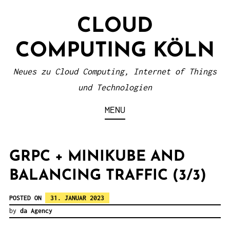
S
CLOUD
k
i
COMPUTING KÖLN
p
t
Neues zu Cloud Computing, Internet of Things
o
und Technologien
c
MENU
o
n
t
GRPC + MINIKUBE AND
e
BALANCING TRAFFIC (3/3)
n
POSTED ON
31. JANUAR 2023
t
by
da Agency