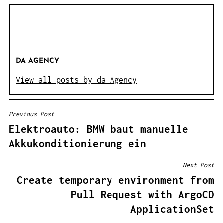
DA AGENCY
View all posts by da Agency
Previous Post
B
Elektroauto: BMW baut manuelle
E
Akkukonditionierung ein
I
T
Next Post
R
Create temporary environment from
A
Pull Request with ArgoCD
G
ApplicationSet
S