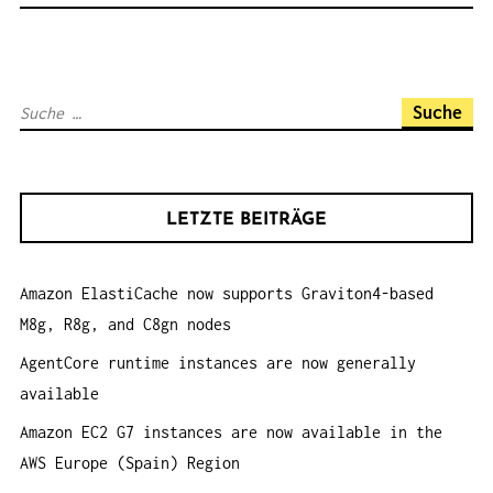
N
A
V
S
I
u
G
c
A
h
T
LETZTE BEITRÄGE
e
I
n
O
Amazon ElastiCache now supports Graviton4-based
a
N
M8g, R8g, and C8gn nodes
c
h
AgentCore runtime instances are now generally
:
available
Amazon EC2 G7 instances are now available in the
AWS Europe (Spain) Region