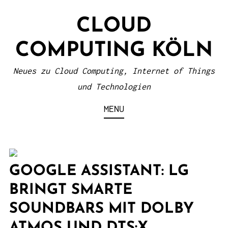
S
CLOUD
k
i
COMPUTING KÖLN
p
t
Neues zu Cloud Computing, Internet of Things
o
und Technologien
c
MENU
o
n
t
e
GOOGLE ASSISTANT: LG
n
BRINGT SMARTE
t
SOUNDBARS MIT DOLBY
ATMOS UND DTS:X