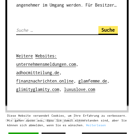
angenehmer im Umgang werden. Für Besitzer…
S
u
c
h
Weitere
Websites
:
e
unternehmensmeldungen.com
,
n
adhocmitteilung.de
,
a
finanznachrichten.online
,
glamfemme.de
,
c
glimityglamity.com
,
luxuslove.com
h
:
Diese Website verwendet Cookies, um Ihre Erfahrung zu verbessern.
© 2026
Cloud Computing
Cologne
Wir gehen davon aus, dass Sie damit einverstanden sind, aber Sie
können sich abmelden, wenn Sie es wünschen.
Weiterlesen