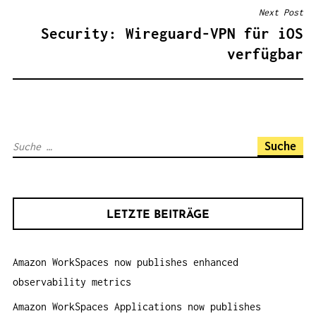
R
Next Post
A
Security: Wireguard-VPN für iOS
G
verfügbar
S
N
A
V
S
I
u
G
c
A
h
T
LETZTE BEITRÄGE
e
I
n
O
Amazon WorkSpaces now publishes enhanced
a
N
observability metrics
c
h
Amazon WorkSpaces Applications now publishes