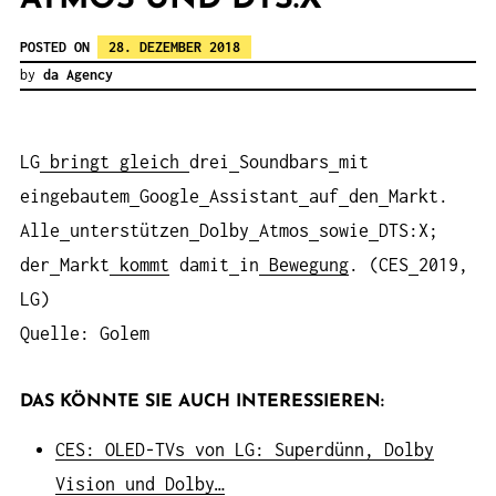
POSTED ON
28. DEZEMBER 2018
by
da Agency
LG
bringt
gleich
drei
Soundbars
mit
eingebautem
Google
Assistant
auf
den
Markt.
Alle
unterstützen
Dolby
Atmos
sowie
DTS:X;
der
Markt
kommt
damit
in
Bewegung
. (CES
2019,
LG)
Quelle: Golem
DAS KÖNNTE SIE AUCH INTERESSIEREN:
CES: OLED-TVs von LG: Superdünn, Dolby
Vision und Dolby…