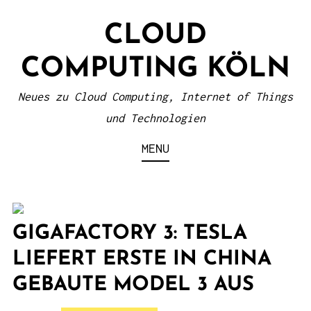
S
CLOUD
k
i
COMPUTING KÖLN
p
t
Neues zu Cloud Computing, Internet of Things
o
und Technologien
c
MENU
o
n
t
e
GIGAFACTORY 3: TESLA
n
LIEFERT ERSTE IN CHINA
t
GEBAUTE MODEL 3 AUS