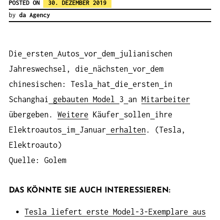
POSTED ON
30. DEZEMBER 2019
by
da Agency
Die
ersten
Autos
vor
dem
julianischen
Jahreswechsel, die
nächsten
vor
dem
chinesischen: Tesla
hat
die
ersten
in
Schanghai
gebauten
Model
3
an
Mitarbeiter
übergeben.
Weitere
Käufer
sollen
ihre
Elektroautos
im
Januar
erhalten
. (Tesla,
Elektroauto)
Quelle: Golem
DAS KÖNNTE SIE AUCH INTERESSIEREN:
Tesla liefert erste Model-3-Exemplare aus