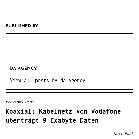
PUBLISHED BY
DA AGENCY
View all posts by da Agency
Previous Post
B
Koaxial: Kabelnetz von Vodafone
E
überträgt 9 Exabyte Daten
I
T
Next Post