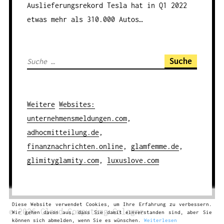
Auslieferungsrekord
Tesla hat in Q1 2022
etwas mehr als 310.000 Autos…
S
u
c
h
Weitere
Websites
:
e
unternehmensmeldungen.com
,
n
adhocmitteilung.de
,
a
finanznachrichten.online
,
glamfemme.de
,
c
glimityglamity.com
,
luxuslove.com
h
:
Diese Website verwendet Cookies, um Ihre Erfahrung zu verbessern.
© 2026
Cloud Computing
Cologne
Wir gehen davon aus, dass Sie damit einverstanden sind, aber Sie
können sich abmelden, wenn Sie es wünschen.
Weiterlesen