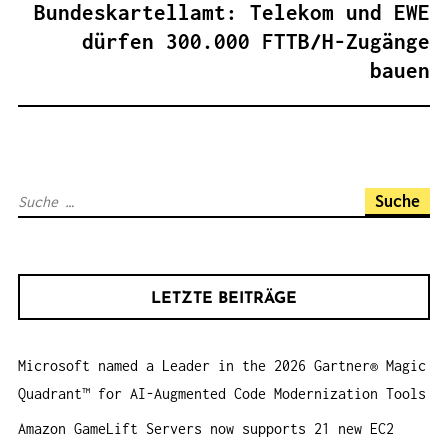
R
Bundeskartellamt: Telekom und EWE
A
dürfen 300.000 FTTB/H-Zugänge
G
bauen
S
N
A
V
S
I
u
G
c
A
h
T
LETZTE BEITRÄGE
e
I
n
O
Microsoft named a Leader in the 2026 Gartner® Magic
a
N
Quadrant™ for AI-Augmented Code Modernization Tools
c
h
Amazon GameLift Servers now supports 21 new EC2