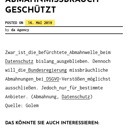
ESCHÜTZT
POSTED ON
16. MAI 2019
by
da Agency
Zwar
ist
die
befürchtete
Abmahnwelle
beim
Datenschutz
bislang
ausgeblieben. Dennoch
will
die
Bundesregierung
missbräuchliche
Abmahnungen
bei
DSGVO
-Verstößen
möglichst
ausschließen. Jedoch
nur
für
bestimmte
Anbieter. (Abmahnung,
Datenschutz
)
Quelle: Golem
DAS KÖNNTE SIE AUCH INTERESSIEREN: