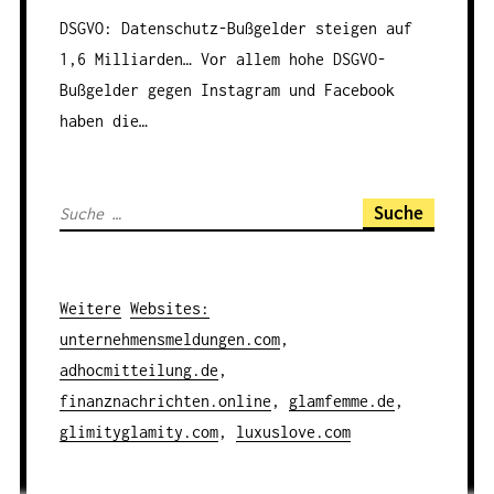
DSGVO: Datenschutz-Bußgelder steigen auf
1,6 Milliarden…
Vor allem hohe DSGVO-
Bußgelder gegen Instagram und Facebook
haben die…
S
u
c
h
Weitere
Websites
:
e
unternehmensmeldungen.com
,
n
adhocmitteilung.de
,
a
finanznachrichten.online
,
glamfemme.de
,
c
glimityglamity.com
,
luxuslove.com
h
: