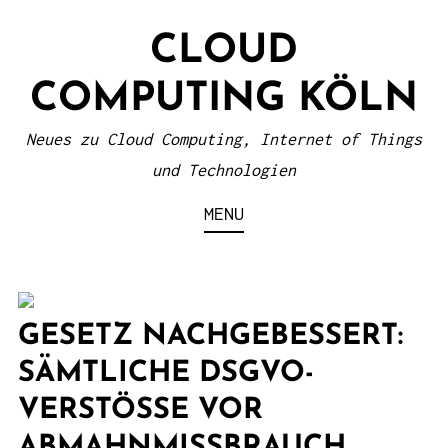
S
CLOUD
k
i
COMPUTING KÖLN
p
t
Neues zu Cloud Computing, Internet of Things
o
und Technologien
c
MENU
o
n
t
e
GESETZ NACHGEBESSERT:
n
SÄMTLICHE DSGVO-
t
VERSTÖSSE VOR A
BMAHNMISSBRAUCH G