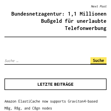
T
Next Post
R
Bundesnetzagentur: 1,1 Millionen
A
Bußgeld für unerlaubte
G
Telefonwerbung
S
N
A
V
S
I
u
G
c
A
h
T
LETZTE BEITRÄGE
e
I
n
O
Amazon ElastiCache now supports Graviton4-based
a
N
M8g, R8g, and C8gn nodes
c