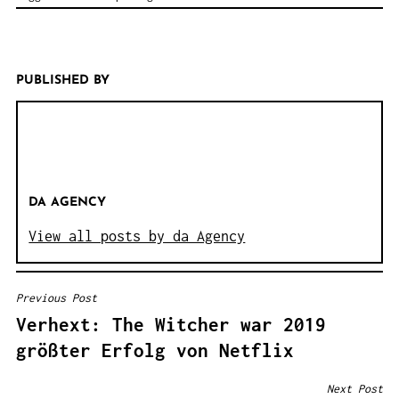
PUBLISHED BY
DA AGENCY
View all posts by da Agency
Previous Post
B
Verhext: The Witcher war 2019
E
größter Erfolg von Netflix
I
T
Next Post