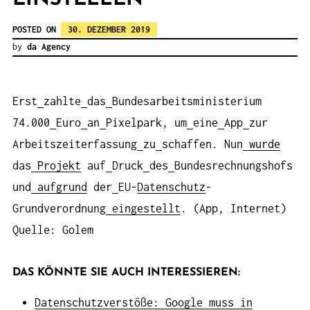
POSTED ON
30. DEZEMBER 2019
by
da Agency
Erst
zahlte
das
Bundesarbeitsministerium
74.000
Euro
an
Pixelpark, um
eine
App
zur
Arbeitszeiterfassung
zu
schaffen. Nun
wurde
das
Projekt
auf
Druck
des
Bundesrechnungshofs
und
aufgrund
der
EU-
Datenschutz
-
Grundverordnung
eingestellt
. (App, Internet)
Quelle: Golem
DAS KÖNNTE SIE AUCH INTERESSIEREN:
Datenschutzverstöße: Google muss in