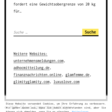
fordert eine Gewichtsobergrenze von 20 kg
für…
S
u
c
h
Weitere
Websites
:
e
unternehmensmeldungen.com
,
n
adhocmitteilung.de
,
a
finanznachrichten.online
,
glamfemme.de
,
c
glimityglamity.com
,
luxuslove.com
h
:
Diese Website verwendet Cookies, um Ihre Erfahrung zu verbessern.
© 2026
Cloud Computing
Cologne
Wir gehen davon aus, dass Sie damit einverstanden sind, aber Sie
können sich abmelden, wenn Sie es wünschen.
Weiterlesen