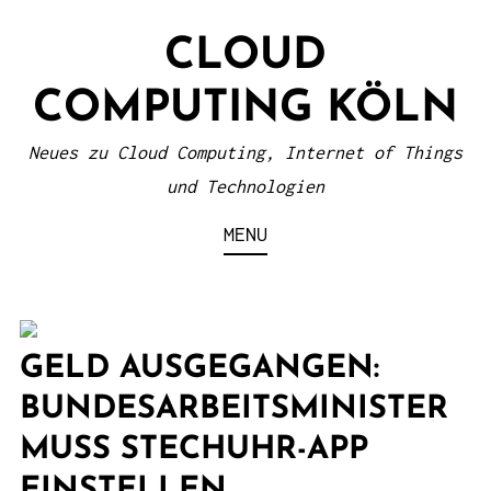
S
CLOUD
k
i
COMPUTING KÖLN
p
t
Neues zu Cloud Computing, Internet of Things
o
und Technologien
c
MENU
o
n
t
e
GELD AUSGEGANGEN:
n
BUNDESARBEITSMINISTER
t
MUSS STECHUHR-APP
EINSTELLEN