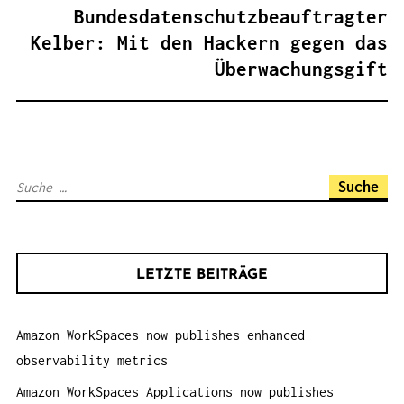
R
Bundesdatenschutzbeauftragter
A
Kelber: Mit den Hackern gegen das
G
Überwachungsgift
S
N
A
V
S
I
u
G
c
A
h
T
LETZTE BEITRÄGE
e
I
n
O
Amazon WorkSpaces now publishes enhanced
a
N
observability metrics
c
h
Amazon WorkSpaces Applications now publishes