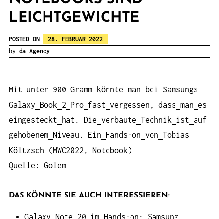
LEICHTGEWICHTE
POSTED ON
28. FEBRUAR 2022
by
da Agency
Mit
unter
900
Gramm
könnte
man
bei
Samsungs
Galaxy
Book
2
Pro
fast
vergessen, dass
man
es
eingesteckt
hat. Die
verbaute
Technik
ist
auf
gehobenem
Niveau. Ein
Hands-on
von
Tobias
Költzsch (MWC2022, Notebook)
Quelle: Golem
DAS KÖNNTE SIE AUCH INTERESSIEREN:
Galaxy Note 20 im Hands-on: Samsung