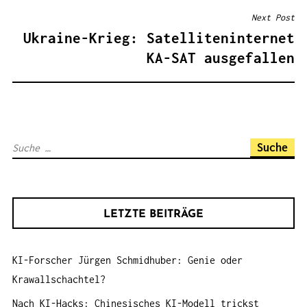
T
Next Post
R
Ukraine-Krieg: Satelliteninternet
A
KA-SAT ausgefallen
G
S
N
A
S
V
u
I
c
G
h
A
LETZTE BEITRÄGE
e
T
n
I
KI-Forscher Jürgen Schmidhuber: Genie oder
a
O
Krawallschachtel?
c
N
h
Nach KI-Hacks: Chinesisches KI-Modell trickst