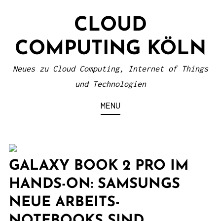
S
CLOUD
k
i
COMPUTING KÖLN
p
t
Neues zu Cloud Computing, Internet of Things
o
und Technologien
c
MENU
o
n
t
e
GALAXY BOOK 2 PRO IM
n
HANDS-ON: SAMSUNGS
t
NEUE ARBEITS-
NOTEBOOKS SIND