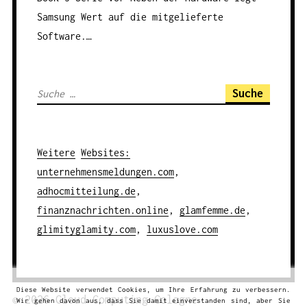
Samsung Wert auf die mitgelieferte
Software.…
S
u
c
h
Weitere
Websites
:
e
unternehmensmeldungen.com
,
n
adhocmitteilung.de
,
a
finanznachrichten.online
,
glamfemme.de
,
c
glimityglamity.com
,
luxuslove.com
h
:
Diese Website verwendet Cookies, um Ihre Erfahrung zu verbessern.
© 2026
Cloud Computing
Cologne
Wir gehen davon aus, dass Sie damit einverstanden sind, aber Sie