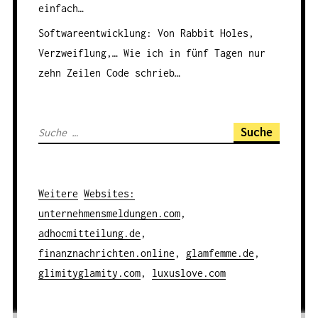
einfach…
Softwareentwicklung: Von Rabbit Holes,
Verzweiflung,…
Wie ich in fünf Tagen nur
zehn Zeilen Code schrieb…
S
u
c
h
Weitere
Websites
:
e
unternehmensmeldungen.com
,
n
adhocmitteilung.de
,
a
finanznachrichten.online
,
glamfemme.de
,
c
glimityglamity.com
,
luxuslove.com
h
: