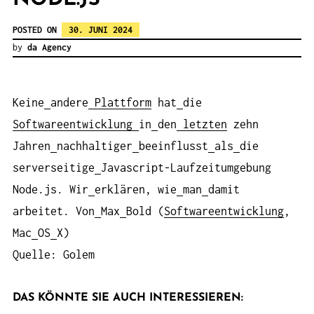
POSTED ON
30. JUNI 2024
by
da Agency
Keine
andere
Plattform
hat
die
Softwareentwicklung
in
den
letzten
zehn
Jahren
nachhaltiger
beeinflusst
als
die
serverseitige
Javascript-Laufzeitumgebung
Node.js. Wir
erklären, wie
man
damit
arbeitet. Von
Max
Bold (
Softwareentwicklung
,
Mac
OS
X)
Quelle: Golem
DAS KÖNNTE SIE AUCH INTERESSIEREN: