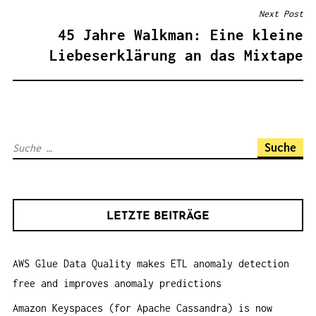
T
Next Post
R
45 Jahre Walkman: Eine kleine
A
Liebeserklärung an das Mixtape
G
S
N
A
S
V
u
I
c
G
h
A
LETZTE BEITRÄGE
e
T
n
I
AWS Glue Data Quality makes ETL anomaly detection
a
O
free and improves anomaly predictions
c
N
h
Amazon Keyspaces (for Apache Cassandra) is now