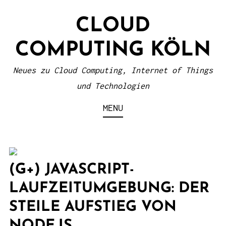
S
CLOUD
k
i
COMPUTING KÖLN
p
t
Neues zu Cloud Computing, Internet of Things
o
und Technologien
c
MENU
o
n
t
e
(G+) JAVASCRIPT-
n
LAUFZEITUMGEBUNG: DER
t
STEILE AUFSTIEG VON
NODE.JS