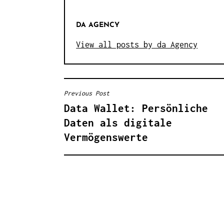
DA AGENCY
View all posts by da Agency
Previous Post
B
Data Wallet: Persönliche
E
Daten als digitale
I
Vermögenswerte
T
R
A
G