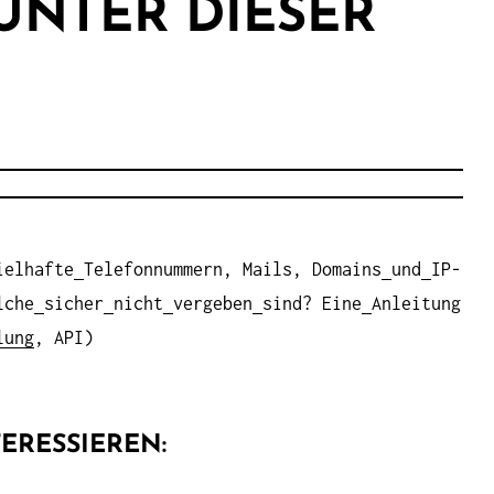
UNTER DIESER
ielhafte
Telefonnummern, Mails, Domains
und
IP-
lche
sicher
nicht
vergeben
sind? Eine
Anleitung
lung
, API)
ERESSIEREN: