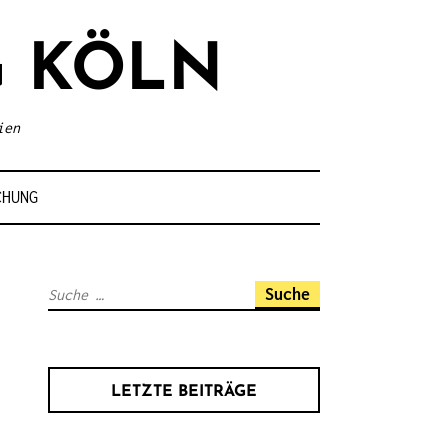
 KÖLN
ien
CHUNG
S
u
c
h
LETZTE BEITRÄGE
e
n