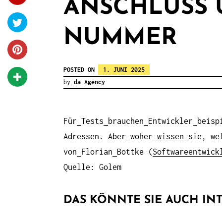
ANSCHLUSS 
NUMMER
POSTED ON
1. JUNI 2025
by
da Agency
Für
Tests
brauchen
Entwickler
beisp
Adressen. Aber
woher
wissen
sie, we
von
Florian
Bottke (
Softwareentwick
Quelle: Golem
DAS KÖNNTE SIE AUCH INT