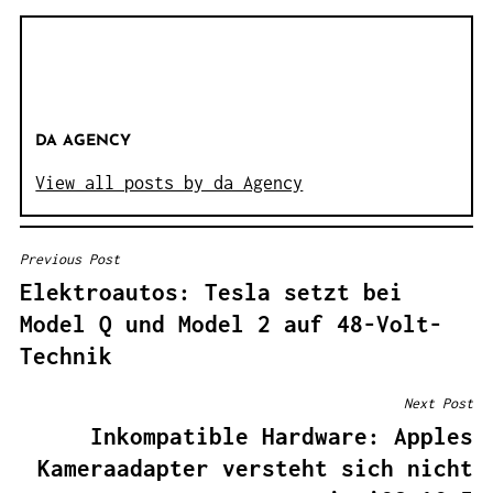
DA AGENCY
View all posts by da Agency
Previous Post
B
Elektroautos: Tesla setzt bei
E
Model Q und Model 2 auf 48-Volt-
I
Technik
T
R
Next Post
A
Inkompatible Hardware: Apples
G
Kameraadapter versteht sich nicht
S