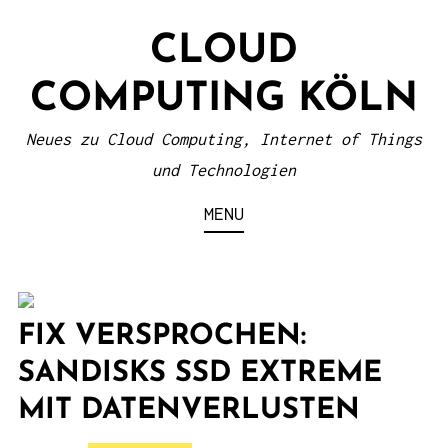
S
CLOUD
k
i
COMPUTING KÖLN
p
t
Neues zu Cloud Computing, Internet of Things
o
und Technologien
c
MENU
o
n
t
e
FIX VERSPROCHEN:
n
SANDISKS SSD EXTREME
t
MIT DATENVERLUSTEN