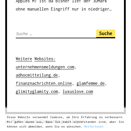
Apples M1 ist da
Bisher lief der 3DMark
ohne manuellen Eingriff nur in niedriger…
S
u
c
h
Weitere
Websites
:
e
unternehmensmeldungen.com
,
n
adhocmitteilung.de
,
a
finanznachrichten.online
,
glamfemme.de
,
c
glimityglamity.com
,
luxuslove.com
h
:
Diese Website verwendet Cookies, um Ihre Erfahrung zu verbessern.
© 2026
Cloud Computing
Cologne
Wir gehen davon aus, dass Sie damit einverstanden sind, aber Sie
können sich abmelden, wenn Sie es wünschen.
Weiterlesen