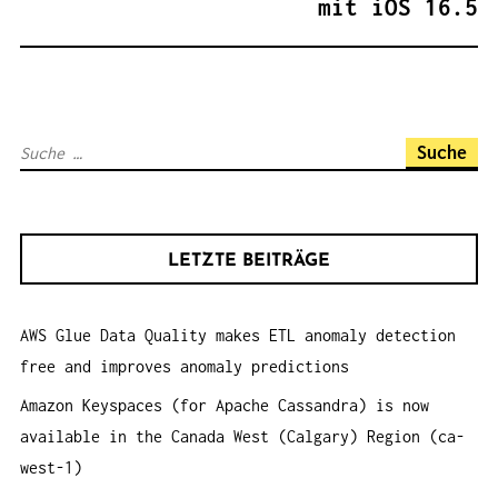
mit iOS 16.5
N
A
V
I
S
G
u
A
c
T
h
I
LETZTE BEITRÄGE
e
O
n
N
AWS Glue Data Quality makes ETL anomaly detection
a
free and improves anomaly predictions
c
h
Amazon Keyspaces (for Apache Cassandra) is now
:
available in the Canada West (Calgary) Region (ca-
west-1)