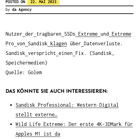
POSTED ON
22. MAI 2023
by
da Agency
Nutzer
der
tragbaren
SSDs
Extreme
und
Extreme
Pro
von
Sandisk
klagen
über
Datenverluste.
Sandisk
verspricht
einen
Fix. (Sandisk,
Speichermedien)
Quelle: Golem
DAS KÖNNTE SIE AUCH INTERESSIEREN:
Sandisk Professional: Western Digital
stellt externe…
Wild Life Extreme: Der erste 4K-3DMark für
Apples M1 ist da